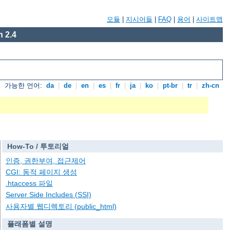
모듈
|
지시어들
|
FAQ
|
용어
|
사이트맵
 2.4
가능한 언어:
da
|
de
|
en
|
es
|
fr
|
ja
|
ko
|
pt-br
|
tr
|
zh-cn
How-To / 투토리얼
인증, 권한부여, 접근제어
CGI: 동적 페이지 생성
.htaccess 파일
Server Side Includes (SSI)
사용자별 웹디렉토리 (public_html)
플래폼별 설명