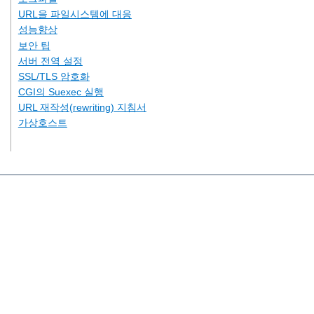
URL을 파일시스템에 대응
성능향상
보안 팁
서버 전역 설정
SSL/TLS 암호화
CGI의 Suexec 실행
URL 재작성(rewriting) 지침서
가상호스트