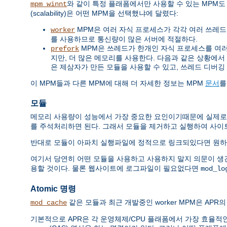
와 같이 특정 플래폼에서만 사용할 수 있는 MPM도
mpm_winnt
(scalability)은 어떤 MPM을 선택했냐에 달렸다:
MPM은 여러 자식 프로세스가 각각 여러 쓰레드를 
worker
를 사용하므로 통신량이 많은 서버에 적절하다.
MPM은 쓰레드가 한개인 자식 프로세스를 여러개 
prefork
지만, 더 많은 메모리를 사용한다. 다음과 같은 상황에서 쓰레드
은 제삼자가 만든 모듈을 사용할 수 있고, 쓰레드 디버깅
이 MPM들과 다른 MPM에 대해 더 자세한 정보는 MPM
문서
를
모듈
메모리 사용량이 성능에서 가장 중요한 요인이기때문에 실제로
를 주석처리하면 된다. 그래서 모듈을 제거하고 실행하여 사이
반대로 모듈이 아파치 실행파일에 정적으로 링크되있다면 원하
여기서 당연히 어떤 모듈을 사용하고 사용하지 말지 의문이 생
용할 것이다. 물론 웹사이트에 로그파일이 필요없다면
mod_lo
Atomic 명령
같은 모듈과 최근 개발중인 worker MPM은 APR의 
mod_cache
기본적으로 APR은 각 운영체제/CPU 플래폼에서 가장 효율적인 방