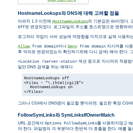
HostnameLookups와 DNS에 대해 고려할 점들
아파치 1.3 이전에
의 기본값은
이였다. 
HostnameLookups
On
로 변경되었다. 로그파일의 주소를 호스트명으로 변환하려
Off
로그처리 작업이 서버 성능에 악영향을 미치므로 실제 사용하
이나
지시어를 사용한
Allow
from domain
Deny
from domain
후 악의로 변경되었는지 확인하기위해 다시 검색) 해야 한다. 
섹션 등으로 지시어의 적용범위
<Location /server-status>
일만 DNS 검색을 하는 예제다:
HostnameLookups off
<Files ~ "\.(html|cgi)$">
HostnameLookups on
</Files>
그러나 CGI에서 DNS명이 필요할 뿐이라면, 필요한 특정 CG
FollowSymLinks와 SymLinksIfOwnerMatch
URL 공간에서
를 사용하지않고
Options FollowSymLinks
O
야 한다. 파일명의 각 부분마다 한번씩 더 호출을 한다. 예를 들