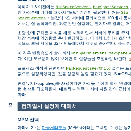
아파치 1.3 이전에는
,
,
MinSpareServers
MaxSpareServers
한 자식수에 다다를 때까지 "도달" 기간이 필요했다. 처음
Star
기본값이
인 서버에 클라이언트 100개가 동
StartServers
5
에서는 잘 동작하지만, 10분간만 실행하는 벤치마크 결과는 매
초당 한개 규칙은 자식을 새로 시작하면서 서버에 무리를 주지 
체감 성능에 악영향을 주어 변경하였다. 아파치 1.3에서 초당 한
식으로 초당 자식을 32개 만들때까지 지수로 증가한다. 자식
이 경우 반응속도가 빨라져서
,
MinSpareServers
MaxSpareS
다. 이런 오류문이 많이 보이면 이 설정들을 조절하길 바란다.
m
프로세스 생성과 관련하여
설정은 프
MaxRequestsPerChild
값으로 설정되있다면, 값을 상당히 높힐 필요가 있다. SunOS나
연결유지(keep-alive)를 사용한다면 자식들은 이미 열린 
런 현상을 최소화한다. 네트웍 대역폭과 서버 자원 간의 균형이
마라.
컴파일시 설정에 대해서
MPM 선택
아파치 2.x는
다중처리모듈
(MPMs)이라는 교체할 수 있는 