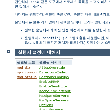
간단하다:
과 같은 도구에서 프로세스 목록을 보고 아파치
top
뺀 값에서 나눈다.
나머지는 평범하다: 충분히 빠른 CPU, 충분히 빠른 네트웍카드
운영체제는 보통 각자 알아서 선택할 일이다. 그러나 일반적으
선택한 운영체제의 최신 안정 버전과 패치를 실행한다. 
운영체제가
시스템호출을 지원한다면, 이를
sendfile(2)
Solaris 8 초기 버전은 패치가 필요하다.) 지원하는 
실행시 설정에 대해서
관련된 모듈
관련된 지시어
mod_dir
AllowOverride
mpm_common
DirectoryIndex
mod_status
HostnameLookups
EnableMMAP
EnableSendfile
KeepAliveTimeout
MaxSpareServers
MinSpareServers
Options
StartServers