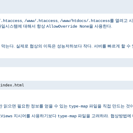
,
,
를 열려고 
/.htaccess
/www/.htaccess
/www/htdocs/.htaccess
파일시스템에 대해서 항상
을 사용한다.
AllowOverride None
는다. 실제로 협상의 이득은 성능저하보다 작다. 서버를 빠르게 할 수 
 index.html
만 읽으면 필요한 정보를 얻을 수 있는
파일을 직접 만드는 것이
type-map
지시어를 사용하기보다
파일을 고려하라. 협상방법에
iViews
type-map