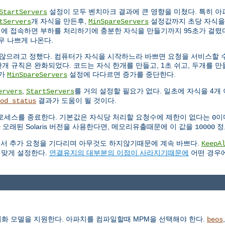
설정이 모두 벤치마크 결과에 큰 영향을 미쳤다. 특히 
StartServers
개 자식을 만든후,
설정값까지 초당 자식을
tServers
MinSpareServers
시에 접속하면 부하를 처리하기에 충분한 자식을 만들기까지 95초가 걸렸다
우 나쁘게 나온다.
않으려고 정했다. 컴퓨터가 자식을 시작하느라 바쁘면 요청을 서비스할 수
개 규칙은 완화되었다. 코드는 자식 한개를 만들고, 1초 쉬고, 두개를 만들
수가
설정에 다다르면 증가를 중단한다.
MinSpareServers
,
를 거의 설정할 필요가 없다. 일초에 자식을 4개
ervers
StartServers
결과가 도움이 될 것이다.
od_status
로세스를 종료한다. 기본값은 자식당 처리할 요청수에 제한이 없다는
이
0
 오래된 Solaris 버전을 사용한다면, 메모리유출때문에 이 값을
정
10000
연결에서 추가 요청을 기다리며 아무것도 하지않기때문에 계속 바쁘다.
KeepA
 맞게 설정한다.
연결유지의 대부분의 이점이 사라지기때문에
어떤 경우
동기화 모델을 지원한다. 아파치를 컴파일할때 MPM을 선택해야 한다.
beos