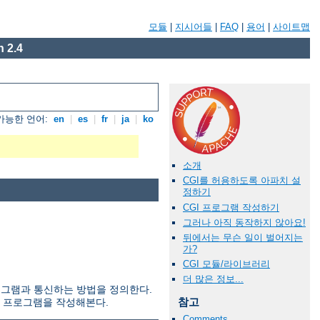
모듈
|
지시어들
|
FAQ
|
용어
|
사이트맵
 2.4
가능한 언어:
en
|
es
|
fr
|
ja
|
ko
소개
CGI를 허용하도록 아파치 설
정하기
CGI 프로그램 작성하기
그러나 아직 동작하지 않아요!
뒤에서는 무슨 일이 벌어지는
가?
CGI 모듈/라이브러리
더 많은 정보...
부 프로그램과 통신하는 방법을 정의한다.
참고
I 프로그램을 작성해본다.
Comments