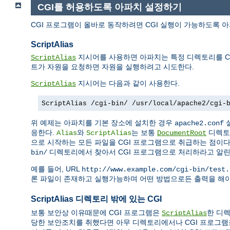
CGI를 허용하도록 아파치 설정하기
CGI 프로그램이 올바로 동작하려면 CGI 실행이 가능하도록 
ScriptAlias
지시어를 사용하면 아파치는 특정 디렉토리를 CG
ScriptAlias
트가 자원을 요청하면 자원을 실행하려고 시도한다.
지시어는 다음과 같이 사용한다.
ScriptAlias
ScriptAlias /cgi-bin/ /usr/local/apache2/cgi-
위 예제는 아파치를 기본 장소에 설치한 경우
apache2.conf
응한다.
와
는 보통
디렉토
Alias
ScriptAlias
DocumentRoot
으로 시작하는 모든 파일을 CGI 프로그램으로 취급하는 점이
디렉토리에서 찾아서 CGI 프로그램으로 처리하라고 알린
bin/
예를 들어, URL
http://www.example.com/cgi-bin/test.
론 파일이 존재하고 실행가능하며 어떤 방법으로든 출력을 해야
ScriptAlias 디렉토리 밖에 있는 CGI
보통 보안상 이유때문에 CGI 프로그램은
한 디렉
ScriptAlias
당한 보안조치를 취했다면 아무 디렉토리에서나 CGI 프로그램을