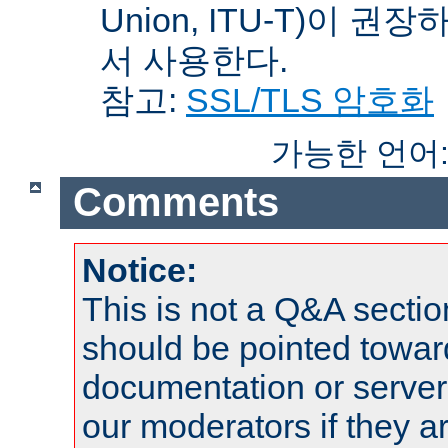
Union, ITU-T)이 권
서 사용한다.
참고:
SSL/TLS 암호화
가능한 언어
Comments
Notice:
This is not a Q&A sect
should be pointed towar
documentation or serve
our moderators if they a