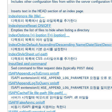
Includes other configuration files from within the server configuration f
Inserts text in the HEAD section of an index page.
IndexIgnore
file
[
file
] ...
디렉토리 목록에서 숨길 파일목록을 추가한다
IndexIgnoreReset ON|OFF
Empties the list of files to hide when listing a directory
IndexOptions [+|-]
option
[[+|-]
option
] ...
디렉토리 목록의 여러 설정들
IndexOrderDefault Ascending|Descending Name|Date|Size|Descri
디렉토리 목록의 기본 순서를 설정한다
IndexStyleSheet
url-path
디렉토리 목록에 CSS 스타일쉬트를 추가한다
InputSed
sed-command
Sed command to filter request data (typically
data)
POST
ISAPIAppendLogToErrors on|off
ISAPI exntension의
요청을 오류 로
HSE_APPEND_LOG_PARAMETER
ISAPIAppendLogToQuery on|off
ISAPI exntension의
요청을 질의문
HSE_APPEND_LOG_PARAMETER
ISAPICacheFile
file-path
[
file-path
] ...
서버가 시작할때 메모리로 읽어들일 ISAPI .dll 파일들
ISAPIFakeAsync on|off
비동기 ISAPI 콜백을 지원하는 척한다
ISAPILogNotSupported on|off