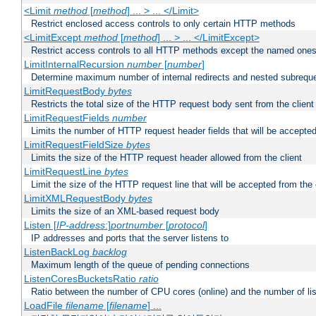
<Limit
method
[
method
] ... > ... </Limit>
Restrict enclosed access controls to only certain HTTP methods
<LimitExcept
method
[
method
] ... > ... </LimitExcept>
Restrict access controls to all HTTP methods except the named one
LimitInternalRecursion
number
[
number
]
Determine maximum number of internal redirects and nested subrequ
LimitRequestBody
bytes
Restricts the total size of the HTTP request body sent from the client
LimitRequestFields
number
Limits the number of HTTP request header fields that will be accepted
LimitRequestFieldSize
bytes
Limits the size of the HTTP request header allowed from the client
LimitRequestLine
bytes
Limit the size of the HTTP request line that will be accepted from the 
LimitXMLRequestBody
bytes
Limits the size of an XML-based request body
Listen [
IP-address
:]
portnumber
[
protocol
]
IP addresses and ports that the server listens to
ListenBackLog
backlog
Maximum length of the queue of pending connections
ListenCoresBucketsRatio
ratio
Ratio between the number of CPU cores (online) and the number of lis
LoadFile
filename
[
filename
] ...