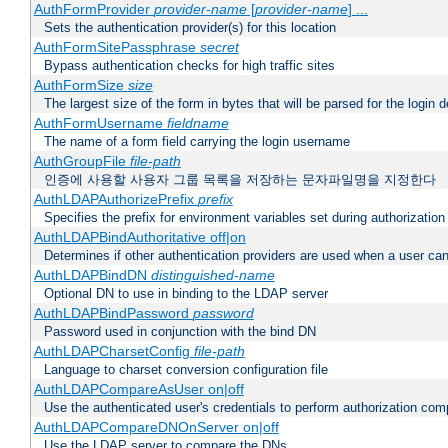
AuthFormProvider
provider-name
[
provider-name
] ...
Sets the authentication provider(s) for this location
AuthFormSitePassphrase
secret
Bypass authentication checks for high traffic sites
AuthFormSize
size
The largest size of the form in bytes that will be parsed for the login d
AuthFormUsername
fieldname
The name of a form field carrying the login username
AuthGroupFile
file-path
인증에 사용할 사용자 그룹 목록을 저장하는 문자파일명을 지정한다
AuthLDAPAuthorizePrefix
prefix
Specifies the prefix for environment variables set during authorization
AuthLDAPBindAuthoritative off|on
Determines if other authentication providers are used when a user can
AuthLDAPBindDN
distinguished-name
Optional DN to use in binding to the LDAP server
AuthLDAPBindPassword
password
Password used in conjunction with the bind DN
AuthLDAPCharsetConfig
file-path
Language to charset conversion configuration file
AuthLDAPCompareAsUser on|off
Use the authenticated user's credentials to perform authorization co
AuthLDAPCompareDNOnServer on|off
Use the LDAP server to compare the DNs