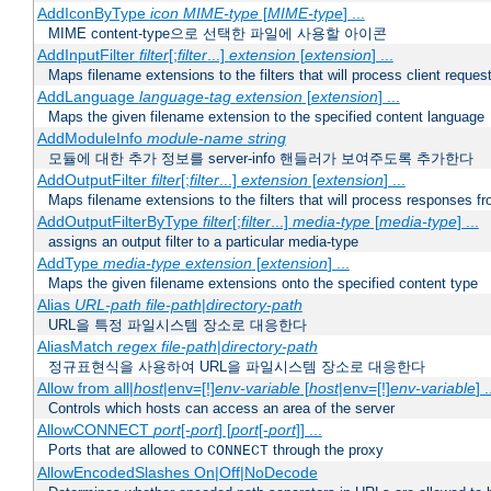
AddIconByType
icon
MIME-type
[
MIME-type
] ...
MIME content-type으로 선택한 파일에 사용할 아이콘
AddInputFilter
filter
[;
filter
...]
extension
[
extension
] ...
Maps filename extensions to the filters that will process client reques
AddLanguage
language-tag
extension
[
extension
] ...
Maps the given filename extension to the specified content language
AddModuleInfo
module-name
string
모듈에 대한 추가 정보를 server-info 핸들러가 보여주도록 추가한다
AddOutputFilter
filter
[;
filter
...]
extension
[
extension
] ...
Maps filename extensions to the filters that will process responses fr
AddOutputFilterByType
filter
[;
filter
...]
media-type
[
media-type
] ...
assigns an output filter to a particular media-type
AddType
media-type
extension
[
extension
] ...
Maps the given filename extensions onto the specified content type
Alias
URL-path
file-path
|
directory-path
URL을 특정 파일시스템 장소로 대응한다
AliasMatch
regex
file-path
|
directory-path
정규표현식을 사용하여 URL을 파일시스템 장소로 대응한다
Allow from all|
host
|env=[!]
env-variable
[
host
|env=[!]
env-variable
] .
Controls which hosts can access an area of the server
AllowCONNECT
port
[-
port
] [
port
[-
port
]] ...
Ports that are allowed to
through the proxy
CONNECT
AllowEncodedSlashes On|Off|NoDecode