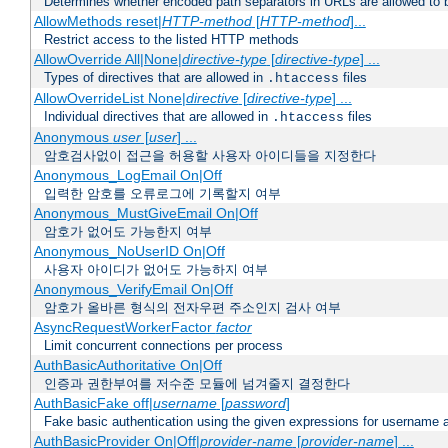
Determines whether encoded path separators in URLs are allowed to 
AllowMethods reset|
HTTP-method
[
HTTP-method
]...
Restrict access to the listed HTTP methods
AllowOverride All|None|
directive-type
[
directive-type
] ...
Types of directives that are allowed in
files
.htaccess
AllowOverrideList None|
directive
[
directive-type
] ...
Individual directives that are allowed in
files
.htaccess
Anonymous
user
[
user
] ...
암호검사없이 접근을 허용할 사용자 아이디들을 지정한다
Anonymous_LogEmail On|Off
입력한 암호를 오류로그에 기록할지 여부
Anonymous_MustGiveEmail On|Off
암호가 없어도 가능한지 여부
Anonymous_NoUserID On|Off
사용자 아이디가 없어도 가능하지 여부
Anonymous_VerifyEmail On|Off
암호가 올바른 형식의 전자우편 주소인지 검사 여부
AsyncRequestWorkerFactor
factor
Limit concurrent connections per process
AuthBasicAuthoritative On|Off
인증과 권한부여를 저수준 모듈에 넘겨줄지 결정한다
AuthBasicFake off|
username
[
password
]
Fake basic authentication using the given expressions for username
AuthBasicProvider On|Off|
provider-name
[
provider-name
] ...