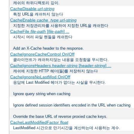
캐쉬의 하위디렉토리 깊이.
CacheDisable
url-string
특정 URL을 캐쉬하지 않는다
CacheEnable
cache_type
url-string
지정한 저장관리자를 사용하여 지정한 URL을 캐쉬한다
CacheFile
file-path
[
file-path
] ...
시작시 여러 파일 핸들을 캐쉬한다
Add an X-Cache header to the response.
CacheIgnoreCacheControl On|Off
클라이언트가 캐쉬하지않는 내용을 요청함을 무시한다.
CacheIgnoreHeaders
header-string
[
header-string
] ...
캐쉬에 지정한 HTTP 헤더(들)를 저장하지 않는다
CacheIgnoreNoLastMod On|Off
응답에 Last Modified 헤더가 없다는 사실을 무시한다.
Ignore query string when caching
Ignore defined session identifiers encoded in the URL when caching
Override the base URL of reverse proxied cache keys.
CacheLastModifiedFactor
float
LastModified 시간으로 만기시간을 계산하는데 사용하는 계수.