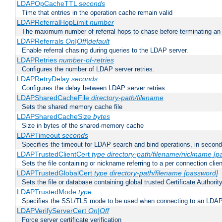
LDAPOpCacheTTL
seconds
Time that entries in the operation cache remain valid
LDAPReferralHopLimit
number
The maximum number of referral hops to chase before terminating a
LDAPReferrals
On|Off|default
Enable referral chasing during queries to the LDAP server.
LDAPRetries
number-of-retries
Configures the number of LDAP server retries.
LDAPRetryDelay
seconds
Configures the delay between LDAP server retries.
LDAPSharedCacheFile
directory-path/filename
Sets the shared memory cache file
LDAPSharedCacheSize
bytes
Size in bytes of the shared-memory cache
LDAPTimeout
seconds
Specifies the timeout for LDAP search and bind operations, in secon
LDAPTrustedClientCert
type
directory-path/filename/nickname
[p
Sets the file containing or nickname referring to a per connection clien
LDAPTrustedGlobalCert
type
directory-path/filename
[password]
Sets the file or database containing global trusted Certificate Authority 
LDAPTrustedMode
type
Specifies the SSL/TLS mode to be used when connecting to an LDAP
LDAPVerifyServerCert
On|Off
Force server certificate verification