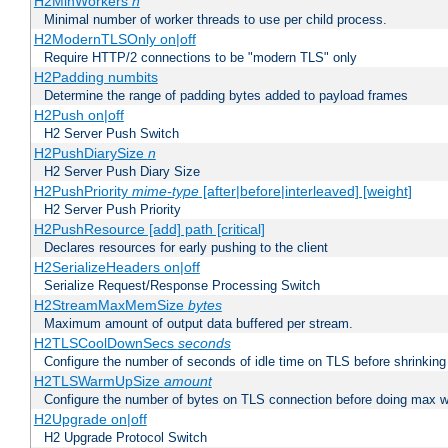
H2MinWorkers
n
Minimal number of worker threads to use per child process.
H2ModernTLSOnly on|off
Require HTTP/2 connections to be "modern TLS" only
H2Padding numbits
Determine the range of padding bytes added to payload frames
H2Push on|off
H2 Server Push Switch
H2PushDiarySize
n
H2 Server Push Diary Size
H2PushPriority
mime-type
[after|before|interleaved] [weight]
H2 Server Push Priority
H2PushResource [add] path [critical]
Declares resources for early pushing to the client
H2SerializeHeaders on|off
Serialize Request/Response Processing Switch
H2StreamMaxMemSize
bytes
Maximum amount of output data buffered per stream.
H2TLSCoolDownSecs
seconds
Configure the number of seconds of idle time on TLS before shrinking
H2TLSWarmUpSize
amount
Configure the number of bytes on TLS connection before doing max w
H2Upgrade on|off
H2 Upgrade Protocol Switch