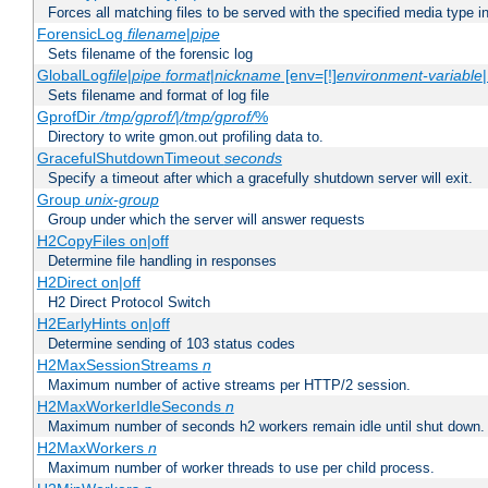
Forces all matching files to be served with the specified media type 
ForensicLog
filename
|
pipe
Sets filename of the forensic log
GlobalLog
file
|
pipe
format
|
nickname
[env=[!]
environment-variable
Sets filename and format of log file
GprofDir
/tmp/gprof/
|
/tmp/gprof/
%
Directory to write gmon.out profiling data to.
GracefulShutdownTimeout
seconds
Specify a timeout after which a gracefully shutdown server will exit.
Group
unix-group
Group under which the server will answer requests
H2CopyFiles on|off
Determine file handling in responses
H2Direct on|off
H2 Direct Protocol Switch
H2EarlyHints on|off
Determine sending of 103 status codes
H2MaxSessionStreams
n
Maximum number of active streams per HTTP/2 session.
H2MaxWorkerIdleSeconds
n
Maximum number of seconds h2 workers remain idle until shut down.
H2MaxWorkers
n
Maximum number of worker threads to use per child process.