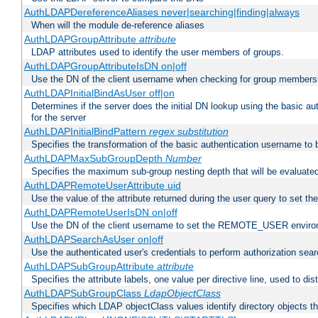
AuthLDAPDereferenceAliases never|searching|finding|always
When will the module de-reference aliases
AuthLDAPGroupAttribute
attribute
LDAP attributes used to identify the user members of groups.
AuthLDAPGroupAttributeIsDN on|off
Use the DN of the client username when checking for group members
AuthLDAPInitialBindAsUser off|on
Determines if the server does the initial DN lookup using the basic a
for the server
AuthLDAPInitialBindPattern
regex
substitution
Specifies the transformation of the basic authentication username to
AuthLDAPMaxSubGroupDepth
Number
Specifies the maximum sub-group nesting depth that will be evaluated
AuthLDAPRemoteUserAttribute uid
Use the value of the attribute returned during the user query to se
AuthLDAPRemoteUserIsDN on|off
Use the DN of the client username to set the REMOTE_USER environ
AuthLDAPSearchAsUser on|off
Use the authenticated user's credentials to perform authorization sea
AuthLDAPSubGroupAttribute
attribute
Specifies the attribute labels, one value per directive line, used to d
AuthLDAPSubGroupClass
LdapObjectClass
Specifies which LDAP objectClass values identify directory objects t