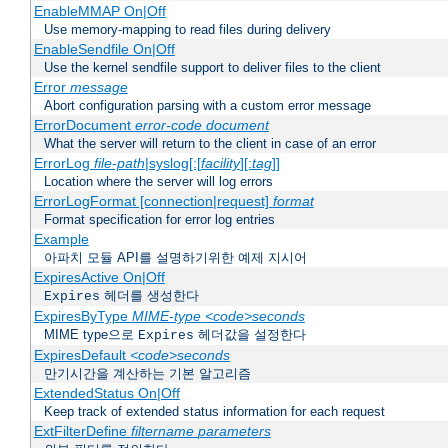
EnableMMAP On|Off
Use memory-mapping to read files during delivery
EnableSendfile On|Off
Use the kernel sendfile support to deliver files to the client
Error
message
Abort configuration parsing with a custom error message
ErrorDocument
error-code
document
What the server will return to the client in case of an error
ErrorLog
file-path
|syslog[:[
facility
][:
tag
]]
Location where the server will log errors
ErrorLogFormat [connection|request]
format
Format specification for error log entries
Example
아파치 모듈 API를 설명하기위한 예제 지시어
ExpiresActive On|Off
헤더를 생성한다
Expires
ExpiresByType
MIME-type
<code>seconds
MIME type으로
헤더값을 설정한다
Expires
ExpiresDefault
<code>seconds
만기시간을 계산하는 기본 알고리즘
ExtendedStatus On|Off
Keep track of extended status information for each request
ExtFilterDefine
filtername
parameters