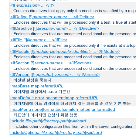
<If
expression
> ... </If>
Contains directives that apply only if a condition is satisfied by a req
<IfDefine [!]
parameter-name
> ... </IfDefine>
Encloses directives that will be processed only if a test is true at star
<IfDirective [!]
directive-name
> ... </IfDirective>
Encloses directives that are processed conditional on the presence or
<IfFile [!]
filename
> ... </IfFile>
Encloses directives that will be processed only if file exists at startup
<IfModule [!]
module-file
|
module-identifier
> ... </IfModule>
Encloses directives that are processed conditional on the presence o
<IfSection [!]
section-name
> ... </IfSection>
Encloses directives that are processed conditional on the presence or
<IfVersion [[!]
operator
]
version
> ... </IfVersion>
버전별 설정을 묶는다
ImapBase map|referer|
URL
이미지맵 파일에서
기본값
base
ImapDefault error|nocontent|map|referer|
URL
이미지맵에 어느 영역에도 해당하지 않는 좌표를 준 경우 기본 행동
ImapMenu none|formatted|semiformatted|unformatted
좌표없이 이미지맵 요청시 취할 행동
Include
file-path
|
directory-path
|
wildcard
Includes other configuration files from within the server configuration f
IncludeOptional
file-path
|
directory-path
|
wildcard