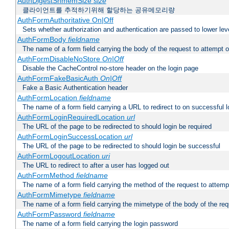
AuthDigestShmemSize
size
클라이언트를 추적하기위해 할당하는 공유메모리량
AuthFormAuthoritative On|Off
Sets whether authorization and authentication are passed to lower le
AuthFormBody
fieldname
The name of a form field carrying the body of the request to attempt 
AuthFormDisableNoStore
On|Off
Disable the CacheControl no-store header on the login page
AuthFormFakeBasicAuth
On|Off
Fake a Basic Authentication header
AuthFormLocation
fieldname
The name of a form field carrying a URL to redirect to on successful l
AuthFormLoginRequiredLocation
url
The URL of the page to be redirected to should login be required
AuthFormLoginSuccessLocation
url
The URL of the page to be redirected to should login be successful
AuthFormLogoutLocation
uri
The URL to redirect to after a user has logged out
AuthFormMethod
fieldname
The name of a form field carrying the method of the request to attemp
AuthFormMimetype
fieldname
The name of a form field carrying the mimetype of the body of the req
AuthFormPassword
fieldname
The name of a form field carrying the login password