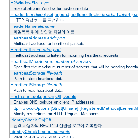
H2WindowSize
bytes
Size of Stream Window for upstream data.
Header [
condition
] set|append|add|unset|echo
header
[
value
] [ea
HTTP 응답 헤더를 구성한다
HeaderName
filename
파일목록 위에 삽입할 파일의 이름
HeartbeatAddress
addr:port
Multicast address for heartbeat packets
HeartbeatListen
addr:port
multicast address to listen for incoming heartbeat requests
HeartbeatMaxServers
number-of-servers
Specifies the maximum number of servers that will be sending heartbe
HeartbeatStorage
file-path
Path to store heartbeat data
HeartbeatStorage
file-path
Path to read heartbeat data
HostnameLookups On|Off|Double
Enables DNS lookups on client IP addresses
HttpProtocolOptions [Strict|Unsafe] [RegisteredMethods|LenientM
Modify restrictions on HTTP Request Messages
IdentityCheck On|Off
원격 사용자의 RFC 1413 신원을 로그에 기록한다
IdentityCheckTimeout
seconds
ident 요청의 시간제한을 지정한다