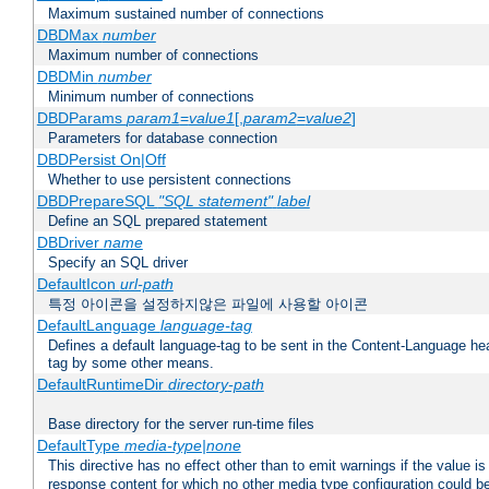
Maximum sustained number of connections
DBDMax
number
Maximum number of connections
DBDMin
number
Minimum number of connections
DBDParams
param1
=
value1
[,
param2
=
value2
]
Parameters for database connection
DBDPersist On|Off
Whether to use persistent connections
DBDPrepareSQL
"SQL statement"
label
Define an SQL prepared statement
DBDriver
name
Specify an SQL driver
DefaultIcon
url-path
특정 아이콘을 설정하지않은 파일에 사용할 아이콘
DefaultLanguage
language-tag
Defines a default language-tag to be sent in the Content-Language head
tag by some other means.
DefaultRuntimeDir
directory-path
Base directory for the server run-time files
DefaultType
media-type|none
This directive has no effect other than to emit warnings if the value i
response content for which no other media type configuration could b