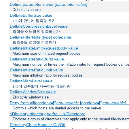
Define
parameter-name
[
parameter-value
]
Define a variable
DeflateBufferSize
value
zlib이 한번에 압축할 크기
DeflateCompressionLevel
value
출력을 어느정도 압축하는가
DeflateFilterNote [
type
]
notename
압축률을 로그에 기록한다
DeflateInflateLimitRequestBody
value
Maximum size of inflated request bodies
DeflateInflateRatioBurst
value
Maximum number of times the inflation ratio for request bodies can b
DeflateInflateRatioLimit
value
Maximum inflation ratio for request bodies
DeflateMemLevel
value
zlib이 압축할때 사용하는 메모리량
DeflateWindowSize
value
Zlib 압축 window size
Deny from all|
host
|env=[!]
env-variable
[
host
|env=[!]
env-variable
] .
Controls which hosts are denied access to the server
<Directory
directory-path
> ... </Directory>
Enclose a group of directives that apply only to the named file-system 
DirectoryCheckHandler On|Off