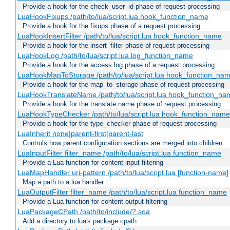
Provide a hook for the check_user_id phase of request processing
LuaHookFixups /path/to/lua/script.lua hook_function_name
Provide a hook for the fixups phase of a request processing
LuaHookInsertFilter /path/to/lua/script.lua hook_function_name
Provide a hook for the insert_filter phase of request processing
LuaHookLog /path/to/lua/script.lua log_function_name
Provide a hook for the access log phase of a request processing
LuaHookMapToStorage /path/to/lua/script.lua hook_function_na
Provide a hook for the map_to_storage phase of request processing
LuaHookTranslateName /path/to/lua/script.lua hook_function_name
Provide a hook for the translate name phase of request processing
LuaHookTypeChecker /path/to/lua/script.lua hook_function_name
Provide a hook for the type_checker phase of request processing
LuaInherit none|parent-first|parent-last
Controls how parent configuration sections are merged into children
LuaInputFilter filter_name /path/to/lua/script.lua function_name
Provide a Lua function for content input filtering
LuaMapHandler uri-pattern /path/to/lua/script.lua [function-name]
Map a path to a lua handler
LuaOutputFilter filter_name /path/to/lua/script.lua function_name
Provide a Lua function for content output filtering
LuaPackageCPath /path/to/include/?.soa
Add a directory to lua's package.cpath