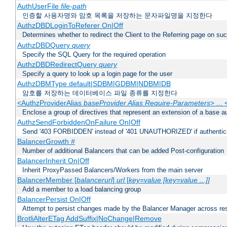
AuthUserFile
file-path
인증할 사용자명와 암호 목록을 저장하는 문자파일명을 지정한다
AuthzDBDLoginToReferer On|Off
Determines whether to redirect the Client to the Referring page on succ
AuthzDBDQuery
query
Specify the SQL Query for the required operation
AuthzDBDRedirectQuery
query
Specify a query to look up a login page for the user
AuthzDBMType default|SDBM|GDBM|NDBM|DB
암호를 저장하는 데이터베이스 파일 종류를 지정한다
<AuthzProviderAlias
baseProvider Alias Require-Parameters
> ...
Enclose a group of directives that represent an extension of a base au
AuthzSendForbiddenOnFailure On|Off
Send '403 FORBIDDEN' instead of '401 UNAUTHORIZED' if authenticat
BalancerGrowth
#
Number of additional Balancers that can be added Post-configuration
BalancerInherit On|Off
Inherit ProxyPassed Balancers/Workers from the main server
BalancerMember [
balancerurl
]
url
[
key=value [key=value ...]]
Add a member to a load balancing group
BalancerPersist On|Off
Attempt to persist changes made by the Balancer Manager across res
BrotliAlterETag AddSuffix|NoChange|Remove