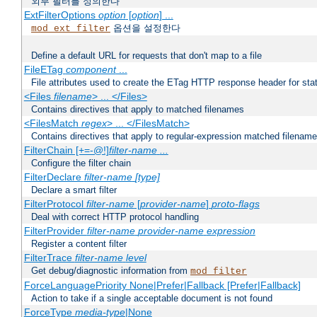
외부 필터를 정의한다
ExtFilterOptions
option
[
option
] ...
옵션을 설정한다
mod_ext_filter
Define a default URL for requests that don't map to a file
FileETag
component
...
File attributes used to create the ETag HTTP response header for stati
<Files
filename
> ... </Files>
Contains directives that apply to matched filenames
<FilesMatch
regex
> ... </FilesMatch>
Contains directives that apply to regular-expression matched filenam
FilterChain [+=-@!]
filter-name
...
Configure the filter chain
FilterDeclare
filter-name
[type]
Declare a smart filter
FilterProtocol
filter-name
[
provider-name
]
proto-flags
Deal with correct HTTP protocol handling
FilterProvider
filter-name
provider-name
expression
Register a content filter
FilterTrace
filter-name
level
Get debug/diagnostic information from
mod_filter
ForceLanguagePriority None|Prefer|Fallback [Prefer|Fallback]
Action to take if a single acceptable document is not found
ForceType
media-type
|None