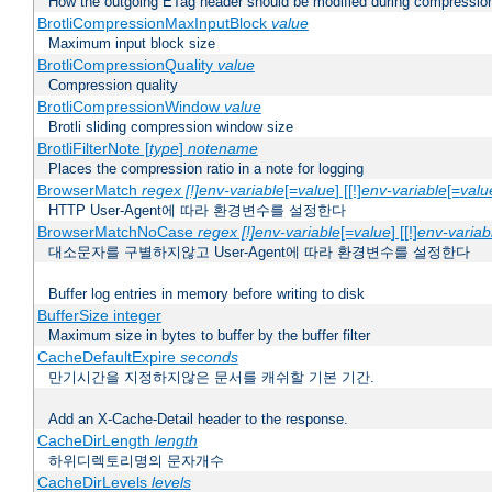
How the outgoing ETag header should be modified during compressio
BrotliCompressionMaxInputBlock
value
Maximum input block size
BrotliCompressionQuality
value
Compression quality
BrotliCompressionWindow
value
Brotli sliding compression window size
BrotliFilterNote [
type
]
notename
Places the compression ratio in a note for logging
BrowserMatch
regex [!]env-variable
[=
value
] [[!]
env-variable
[=
valu
HTTP User-Agent에 따라 환경변수를 설정한다
BrowserMatchNoCase
regex [!]env-variable
[=
value
] [[!]
env-variab
대소문자를 구별하지않고 User-Agent에 따라 환경변수를 설정한다
Buffer log entries in memory before writing to disk
BufferSize integer
Maximum size in bytes to buffer by the buffer filter
CacheDefaultExpire
seconds
만기시간을 지정하지않은 문서를 캐쉬할 기본 기간.
Add an X-Cache-Detail header to the response.
CacheDirLength
length
하위디렉토리명의 문자개수
CacheDirLevels
levels