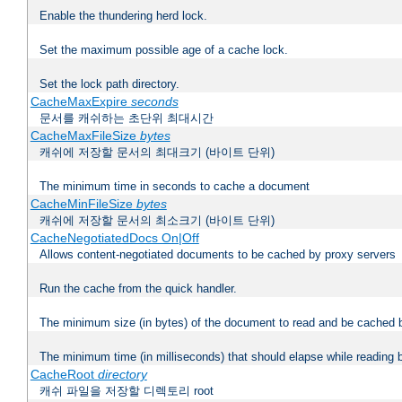
Enable the thundering herd lock.
Set the maximum possible age of a cache lock.
Set the lock path directory.
CacheMaxExpire
seconds
문서를 캐쉬하는 초단위 최대시간
CacheMaxFileSize
bytes
캐쉬에 저장할 문서의 최대크기 (바이트 단위)
The minimum time in seconds to cache a document
CacheMinFileSize
bytes
캐쉬에 저장할 문서의 최소크기 (바이트 단위)
CacheNegotiatedDocs On|Off
Allows content-negotiated documents to be cached by proxy servers
Run the cache from the quick handler.
The minimum size (in bytes) of the document to read and be cached 
The minimum time (in milliseconds) that should elapse while reading 
CacheRoot
directory
캐쉬 파일을 저장할 디렉토리 root