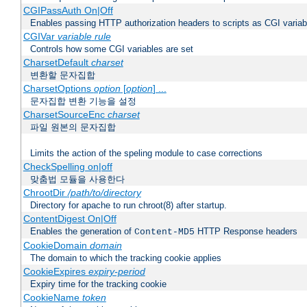
CGIPassAuth On|Off
Enables passing HTTP authorization headers to scripts as CGI variab
CGIVar
variable
rule
Controls how some CGI variables are set
CharsetDefault
charset
변환할 문자집합
CharsetOptions
option
[
option
] ...
문자집합 변환 기능을 설정
CharsetSourceEnc
charset
파일 원본의 문자집합
Limits the action of the speling module to case corrections
CheckSpelling on|off
맞춤법 모듈을 사용한다
ChrootDir
/path/to/directory
Directory for apache to run chroot(8) after startup.
ContentDigest On|Off
Enables the generation of
HTTP Response headers
Content-MD5
CookieDomain
domain
The domain to which the tracking cookie applies
CookieExpires
expiry-period
Expiry time for the tracking cookie
CookieName
token