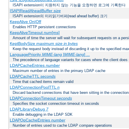
ISAPI extension이 지원하지 않는 기능을 요청하면 로그에 기록한다
ISAPIReadAheadBuffer
size
ISAPI extension의 미리읽기버퍼(read ahead buffer) 크기
KeepAlive On|Off
Enables HTTP persistent connections
KeepAliveTimeout
num
[ms]
Amount of time the server will wait for subsequent requests on a pers
KeptBodySize
maximum size in bytes
Keep the request body instead of discarding it up to the specified ma
LanguagePriority
MIME-lang
[
MIME-lang
] ...
The precedence of language variants for cases where the client does
LDAPCacheEntries
number
Maximum number of entries in the primary LDAP cache
LDAPCacheTTL
seconds
Time that cached items remain valid
LDAPConnectionPoolTTL
n
Discard backend connections that have been sitting in the connection
LDAPConnectionTimeout
seconds
Specifies the socket connection timeout in seconds
LDAPLibraryDebug
7
Enable debugging in the LDAP SDK
LDAPOpCacheEntries
number
Number of entries used to cache LDAP compare operations