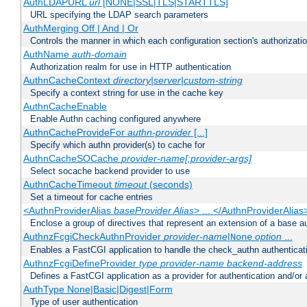
AuthLDAPURL
url
[NONE|SSL|TLS|STARTTLS]
URL specifying the LDAP search parameters
AuthMerging Off | And | Or
Controls the manner in which each configuration section's authorizatio
AuthName
auth-domain
Authorization realm for use in HTTP authentication
AuthnCacheContext
directory|server|custom-string
Specify a context string for use in the cache key
AuthnCacheEnable
Enable Authn caching configured anywhere
AuthnCacheProvideFor
authn-provider
[...]
Specify which authn provider(s) to cache for
AuthnCacheSOCache
provider-name[:provider-args]
Select socache backend provider to use
AuthnCacheTimeout
timeout
(seconds)
Set a timeout for cache entries
<AuthnProviderAlias
baseProvider Alias
> ... </AuthnProviderAlias
Enclose a group of directives that represent an extension of a base au
AuthnzFcgiCheckAuthnProvider
provider-name
|
option
...
None
Enables a FastCGI application to handle the check_authn authenticat
AuthnzFcgiDefineProvider
type
provider-name
backend-address
Defines a FastCGI application as a provider for authentication and/or 
AuthType None|Basic|Digest|Form
Type of user authentication