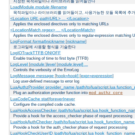
지정한 목적파일이나 라이브러리를 읽어들인다
LoadModule
module filename
목적파일이나 라이브러리를 읽어들이고, 사용가능한 모듈 목록에 추
<Location
URL-path
|
URL
> ... </Location>
Applies the enclosed directives only to matching URLs
<LocationMatch
regex
> ... </LocationMatch>
Applies the enclosed directives only to regular-expression matching 
LogFormat
format
|
nickname
[
nickname
]
로그파일에 사용할 형식을 기술한다
LogIOTrackTTFB ON|OFF
Enable tracking of time to first byte (TTFB)
LogLevel [
module
:]
level
[
module
:
level
] ...
Controls the verbosity of the ErrorLog
LogMessage
message
[hook=
hook
] [expr=
expression
]
Log user-defined message to error log
LuaAuthzProvider provider_name /path/to/lua/script.lua function
Plug an authorization provider function into
mod_authz_core
LuaCodeCache stat|forever|never
Configure the compiled code cache.
LuaHookAccessChecker /path/to/lua/script.lua hook_function_name
Provide a hook for the access_checker phase of request processing
LuaHookAuthChecker /path/to/lua/script.lua hook_function_name [
Provide a hook for the auth_checker phase of request processing
LuaHookCheckUserID /path/to/lua/script.lua hook_function_name [