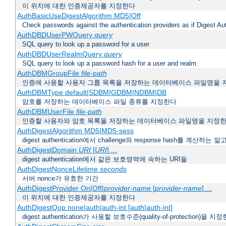
이 위치에 대한 인증제공자를 지정한다
AuthBasicUseDigestAlgorithm MD5|Off
Check passwords against the authentication providers as if Digest Aut
AuthDBDUserPWQuery
query
SQL query to look up a password for a user
AuthDBDUserRealmQuery
query
SQL query to look up a password hash for a user and realm.
AuthDBMGroupFile
file-path
인증에 사용할 사용자 그룹 목록을 저장하는 데이터베이스 파일명을 
AuthDBMType default|SDBM|GDBM|NDBM|DB
암호를 저장하는 데이터베이스 파일 종류를 지정한다
AuthDBMUserFile
file-path
인증할 사용자와 암호 목록을 저장하는 데이터베이스 파일명을 지정
AuthDigestAlgorithm MD5|MD5-sess
digest authentication에서 challenge와 response hash를 계산
AuthDigestDomain
URI
[
URI
] ...
digest authentication에서 같은 보호영역에 속하는 URI들
AuthDigestNonceLifetime
seconds
서버 nonce가 유효한 기간
AuthDigestProvider On|Off|
provider-name
[
provider-name
] ...
이 위치에 대한 인증제공자를 지정한다
AuthDigestQop none|auth|auth-int [auth|auth-int]
digest authentication가 사용할 보호수준(quality-of-protection)을 지