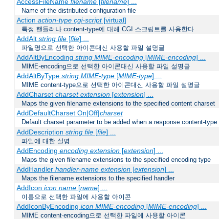
AccessFileName
filename
[
filename
] ...
Name of the distributed configuration file
Action
action-type
cgi-script
[virtual]
특정 핸들러나 content-type에 대해 CGI 스크립트를 사용한다
AddAlt
string
file
[
file
] ...
파일명으로 선택한 아이콘대신 사용할 파일 설명글
AddAltByEncoding
string
MIME-encoding
[
MIME-encoding
] ...
MIME-encoding으로 선택한 아이콘대신 사용할 파일 설명글
AddAltByType
string
MIME-type
[
MIME-type
] ...
MIME content-type으로 선택한 아이콘대신 사용할 파일 설명글
AddCharset
charset
extension
[
extension
] ...
Maps the given filename extensions to the specified content charset
AddDefaultCharset On|Off|
charset
Default charset parameter to be added when a response content-type
AddDescription
string file
[
file
] ...
파일에 대한 설명
AddEncoding
encoding
extension
[
extension
] ...
Maps the given filename extensions to the specified encoding type
AddHandler
handler-name
extension
[
extension
] ...
Maps the filename extensions to the specified handler
AddIcon
icon
name
[
name
] ...
이름으로 선택한 파일에 사용할 아이콘
AddIconByEncoding
icon
MIME-encoding
[
MIME-encoding
] ...
MIME content-encoding으로 선택한 파일에 사용할 아이콘