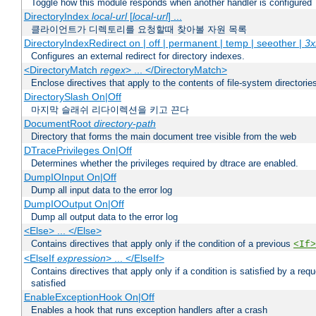
Toggle how this module responds when another handler is configured
DirectoryIndex
local-url
[
local-url
] ...
클라이언트가 디렉토리를 요청할때 찾아볼 자원 목록
DirectoryIndexRedirect on | off | permanent | temp | seeother |
3x
Configures an external redirect for directory indexes.
<DirectoryMatch
regex
> ... </DirectoryMatch>
Enclose directives that apply to the contents of file-system directori
DirectorySlash On|Off
마지막 슬래쉬 리다이렉션을 키고 끈다
DocumentRoot
directory-path
Directory that forms the main document tree visible from the web
DTracePrivileges On|Off
Determines whether the privileges required by dtrace are enabled.
DumpIOInput On|Off
Dump all input data to the error log
DumpIOOutput On|Off
Dump all output data to the error log
<Else> ... </Else>
Contains directives that apply only if the condition of a previous
<If>
<ElseIf
expression
> ... </ElseIf>
Contains directives that apply only if a condition is satisfied by a req
satisfied
EnableExceptionHook On|Off
Enables a hook that runs exception handlers after a crash