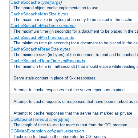
CacheSocache
type[:args]
The shared object cache implementation to use
CacheSocacheMaxSize
bytes
The maximum size (in bytes) of an entry to be placed in the cache
CacheSocacheMaxTime
seconds
The maximum time (in seconds) for a document to be placed in the c
CacheSocacheMinTime
seconds
The minimum time (in seconds) for a document to be placed in the c
CacheSocacheReadSize
bytes
The minimum size (in bytes) of the document to read and be cached 
CacheSocacheReadTime
milliseconds
The minimum time (in milliseconds) that should elapse while reading 
Serve stale content in place of 5xx responses.
Attempt to cache responses that the server reports as expired
Attempt to cache requests or responses that have been marked as no
Attempt to cache responses that the server has marked as private
CGIDScriptTimeout
time
[s|ms]
The length of time to wait for more output from the CGI program
CGIMapExtension
cgi-path
.extension
Technique for locating the interpreter for CGI scripts