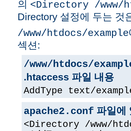
의
<Directory /www/h
Directory 설정에 두는 
/www/htdocs/example
섹션:
/www/htdocs/exampl
.htaccess 파일 내용
AddType text/exampl
파일에 
apache2.conf
<Directory /www/htd