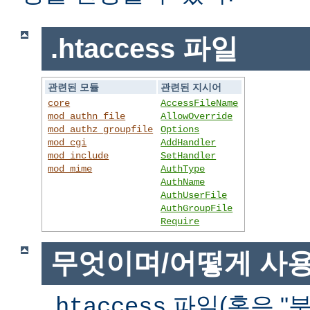
.htaccess 파일
관련된 모듈
관련된 지시어
core
AccessFileName
mod_authn_file
AllowOverride
mod_authz_groupfile
Options
mod_cgi
AddHandler
mod_include
SetHandler
mod_mime
AuthType
AuthName
AuthUserFile
AuthGroupFile
Require
무엇이며/어떻게 사
파일(혹은 "분
.htaccess