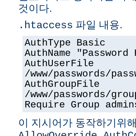
것이다.
파일 내용.
.htaccess
AuthType Basic
AuthName "Password 
AuthUserFile
/www/passwords/pass
AuthGroupFile
/www/passwords/grou
Require Group admin
이 지시어가 동작하기위
AllowOverride AuthC