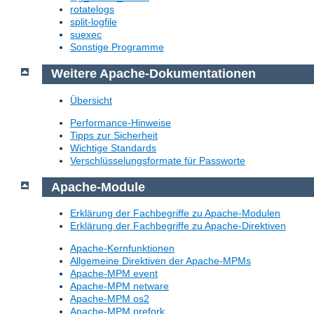
rotatelogs
split-logfile
suexec
Sonstige Programme
Weitere Apache-Dokumentationen
Übersicht
Performance-Hinweise
Tipps zur Sicherheit
Wichtige Standards
Verschlüsselungsformate für Passworte
Apache-Module
Erklärung der Fachbegriffe zu Apache-Modulen
Erklärung der Fachbegriffe zu Apache-Direktiven
Apache-Kernfunktionen
Allgemeine Direktiven der Apache-MPMs
Apache-MPM event
Apache-MPM netware
Apache-MPM os2
Apache-MPM prefork