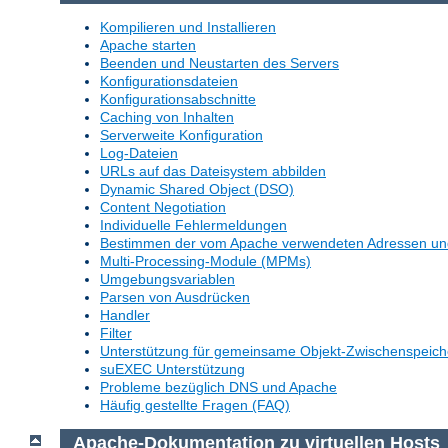
Kompilieren und Installieren
Apache starten
Beenden und Neustarten des Servers
Konfigurationsdateien
Konfigurationsabschnitte
Caching von Inhalten
Serverweite Konfiguration
Log-Dateien
URLs auf das Dateisystem abbilden
Dynamic Shared Object (DSO)
Content Negotiation
Individuelle Fehlermeldungen
Bestimmen der vom Apache verwendeten Adressen un
Multi-Processing-Module (MPMs)
Umgebungsvariablen
Parsen von Ausdrücken
Handler
Filter
Unterstützung für gemeinsame Objekt-Zwischenspeich
suEXEC Unterstützung
Probleme bezüglich DNS und Apache
Häufig gestellte Fragen (FAQ)
Apache-Dokumentation zu virtuellen Hosts