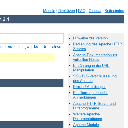
Module
|
Direktiven
|
FAQ
|
Glossar
|
Seitenindex
 2.4
Hinweise zur Version
Bedienung des Apache HTTP
en
|
es
|
fr
|
ja
|
ko
|
tr
|
zh-cn
Servers
Apache-Dokumentation zu
virtuellen Hosts
Einführung in die URL-
Manipulation
SSL/TLS-Verschlüsselung
des Apache
Praxis / Anleitungen
Plattform-spezifische
Anmerkungen
Apache HTTP Server und
Hilfsprogramme
Weitere Apache-
Dokumentationen
Apache-Module