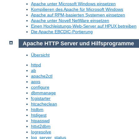
Apache unter Microsoft Windows einsetzen
Kompilieren des Apache für Microsoft Windows
Apache auf RPM-basierten Systemen einsetzen
Apache unter Novell NetWare einsetzen
Einen Hochleistungs-Web-Server auf HPUX betreiben
Die Apache EBCDIC-Portierung
Apache HTTP Server und Hilfsprogramme
Übersicht
httpd
ab
apache2ctl
apxs
configure
dbmmanage
fcgistarter
htcacheclean
htdbm
htdigest
htpasswd
httxt2dbm
logresolve
log_server_status