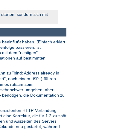
starten, sondern sich mit
 beeinflußt haben. (Einfach erklärt
enfolge passieren, ist
n mit dem "richtigen"
tuationen auf bestimmten
nn zu "bind: Address already in
ehrt", nach einem
) führen.
USR1
ann es ratsam sein,
r sehr schwer umgehen, aber
sie benötigen, die Dokumentation zu
 persistenten HTTP-Verbindung
ine Korrektur, die für 1.2 zu spät
iten und Auszeiten des Servers
o Sekunde neu gestartet, während