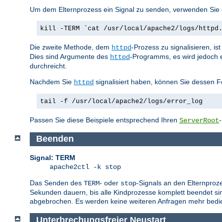
Um dem Elternprozess ein Signal zu senden, verwenden Sie e
kill -TERM `cat /usr/local/apache2/logs/httpd
Die zweite Methode, dem
-Prozess zu signalisieren, i
httpd
Dies sind Argumente des
-Programms, es wird jedoch 
httpd
durchreicht.
Nachdem Sie
signalisiert haben, können Sie dessen F
httpd
tail -f /usr/local/apache2/logs/error_log
Passen Sie diese Beispiele entsprechend Ihren
ServerRoot
Beenden
Signal: TERM
apache2ctl -k stop
Das Senden des
- oder
-Signals an den Elternproz
TERM
stop
Sekunden dauern, bis alle Kindprozesse komplett beendet sin
abgebrochen. Es werden keine weiteren Anfragen mehr bedie
Unterbrechungsfreier Neustart