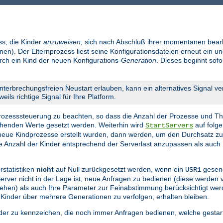
ss, die Kinder
anzuweisen
, sich nach Abschluß ihrer momentanen bear
en). Der Elternprozess liest seine Konfigurationsdateien erneut ein un
urch ein Kind der neuen Konfigurations-
Generation
. Dieses beginnt sof
nterbrechungsfreien Neustart erlauben, kann ein alternatives Signal v
eils richtige Signal für Ihre Platform.
 Prozesssteuerung zu beachten, so dass die Anzahl der Prozesse und Th
echenden Werte gesetzt werden. Weiterhin wird
auf folge
StartServers
eue Kindprozesse erstellt wurden, dann werden, um den Durchsatz z
die Anzahl der Kinder entsprechend der Serverlast anzupassen als auch 
rstatistiken
nicht
auf Null zurückgesetzt werden, wenn ein
gesend
USR1
 Server nicht in der Lage ist, neue Anfragen zu bedienen (diese werden
n gehen) als auch Ihre Parameter zur Feinabstimmung berücksichtigt we
 Kinder über mehrere Generationen zu verfolgen, erhalten bleiben.
nder zu kennzeichen, die noch immer Anfragen bedienen, welche gestar