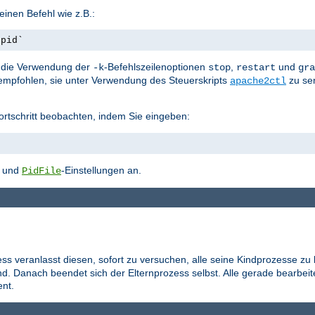
inen Befehl wie z.B.:
.pid`
st die Verwendung der
-Befehlszeilenoptionen
,
und
-k
stop
restart
gra
empfohlen, sie unter Verwendung des Steuerskripts
zu se
apache2ctl
ortschritt beobachten, indem Sie eingeben:
- und
-Einstellungen an.
PidFile
ess veranlasst diesen, sofort zu versuchen, alle seine Kindprozesse zu
d. Danach beendet sich der Elternprozess selbst. Alle gerade bearbei
nt.