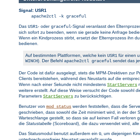
Signal: USR1
apache2ctl -k graceful
Das
- oder
-Signal veranlasst den Elternproze
USR1
graceful
sich sofort zu beenden, wenn sie gerade keine Anfrage bedien
Wenn ein Kindprozess stirbt, ersetzt der Elternprozess ihn d
bedienen.
Auf bestimmten Plattformen, welche kein
für einen u
USR1
). Der Befehl
sendet das jew
WINCH
apache2ctl graceful
Der Code ist dafür ausgelegt, stets die MPM-Direktiven zur
Clients bereitstehen, während des Neustarts auf die entspr
Wenn nach einer Sekunde nicht mindestens
n
StartServers
weitere erstellt. Auf diese Weise versucht der Code sowohl 
Parameters
zu berücksichtigen.
StartServers
Benutzer von
werden feststellen, dass die Serve
mod_status
geschrieben, dass sowohl die Zeit minimiert wird, in der der
Warteschlange gestellt, so dass sie auf keinen Fall verlore
die
Statustabelle
(Scoreboard), die dazu verwendet wird, alle
Das Statusmodul benutzt außerdem ein
, um diejenigen Ki
G
unterbrechungsfreier Neustart veranlaßt wurde.