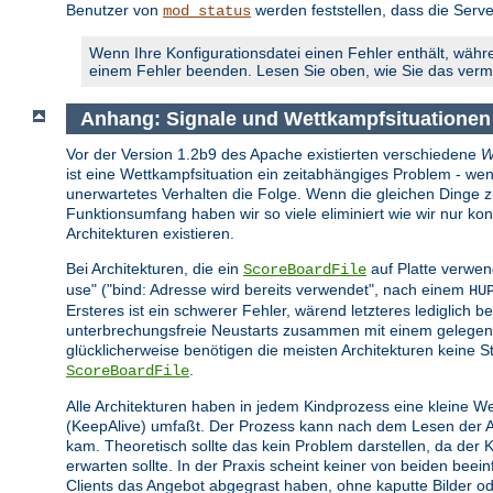
Benutzer von
werden feststellen, dass die Serve
mod_status
Wenn Ihre Konfigurationsdatei einen Fehler enthält, währe
einem Fehler beenden. Lesen Sie oben, wie Sie das ver
Anhang: Signale und Wettkampfsituationen
Vor der Version 1.2b9 des Apache existierten verschiedene
W
ist eine Wettkampfsituation ein zeitabhängiges Problem - wen
unerwartetes Verhalten die Folge. Wenn die gleichen Dinge zur 
Funktionsumfang haben wir so viele eliminiert wie wir nur 
Architekturen existieren.
Bei Architekturen, die ein
auf Platte verwen
ScoreBoardFile
use" ("bind: Adresse wird bereits verwendet", nach einem
HU
Ersteres ist ein schwerer Fehler, wärend letzteres lediglich be
unterbrechungsfreie Neustarts zusammen mit einem gelegent
glücklicherweise benötigen die meisten Architekturen keine St
.
ScoreBoardFile
Alle Architekturen haben in jedem Kindprozess eine kleine W
(KeepAlive) umfaßt. Der Prozess kann nach dem Lesen der Anf
kam. Theoretisch sollte das kein Problem darstellen, da der
erwarten sollte. In der Praxis scheint keiner von beiden bee
Clients das Angebot abgegrast haben, ohne kaputte Bilder o