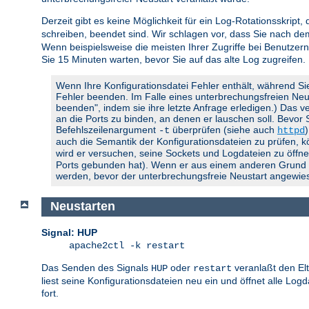
Derzeit gibt es keine Möglichkeit für ein Log-Rotationsskript,
schreiben, beendet sind. Wir schlagen vor, dass Sie nach d
Wenn beispielsweise die meisten Ihrer Zugriffe bei Benutzern
Sie 15 Minuten warten, bevor Sie auf das alte Log zugreifen.
Wenn Ihre Konfigurationsdatei Fehler enthält, während Si
Fehler beenden. Im Falle eines unterbrechungsfreien Neusta
beenden", indem sie ihre letzte Anfrage erledigen.) Das ve
an die Ports zu binden, an denen er lauschen soll. Bevor
Befehlszeilenargument
überprüfen (siehe auch
-t
httpd
auch die Semantik der Konfigurationsdateien zu prüfen, 
wird er versuchen, seine Sockets und Logdateien zu öffnen
Ports gebunden hat). Wenn er aus einem anderen Grund feh
werden, bevor der unterbrechungsfreie Neustart angewies
Neustarten
Signal: HUP
apache2ctl -k restart
Das Senden des Signals
oder
veranlaßt den El
HUP
restart
liest seine Konfigurationsdateien neu ein und öffnet alle Lo
fort.