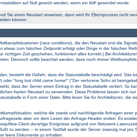
rstatistiken auf Null gesetzt werden, wenn ein
gesendet wurde.
HUP
nd Sie einen Neustart anweisen, dann wird Ihr Elternprozess nicht neu 
meiden können.
ettkampfsituationen
(race conditions), die den Neustart und die Signale
n etwas zum falschen Zeitpunkt erfolgt oder Dinge in der falschen Reih
richtigen Zeit geschehen, funktioniert alles korrekt.) Bei Architekture
konnten. Dennoch sollte beachtet werden, dass noch immer Wettkampfsi
den, besteht die Gefahr, dass die Statustabelle beschädigt wird. Das ka
) oder "long lost child came home!" ("Der verlorene Sohn ist heimgek
P
wirkt, dass der Server einen Eintrag in der Statustabelle verliert. So k
lichen harten Neustart zu verwenden. Diese Probleme lassen sich nu
atustabelle in Form einer Datei. Bitte lesen Sie für Architekturen, die 
ettkampfsituation, welche die zweite und nachfolgende Anfragen einer
ragezeile aber vor dem Lesen der Anfrage-Header enden. Es existiert e
 KeepAlive-Client derartige Ereignisse aufgrund von Netzwerk-Latenzze
influßt zu werden -- in einem Testfall wurde der Server zwanzig mal pr
der leere Dokumente zu erhalten.