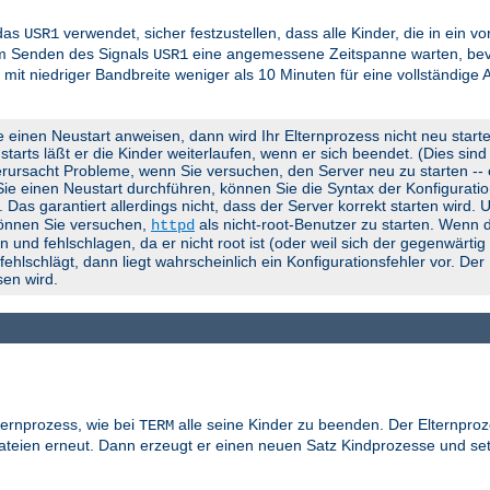
 das
verwendet, sicher festzustellen, dass alle Kinder, die in ein 
USR1
em Senden des Signals
eine angemessene Zeitspanne warten, bevo
USR1
 mit niedriger Bandbreite weniger als 10 Minuten für eine vollständige
e einen Neustart anweisen, dann wird Ihr Elternprozess nicht neu start
rts läßt er die Kinder weiterlaufen, wenn er sich beendet. (Dies sind d
rursacht Probleme, wenn Sie versuchen, den Server neu zu starten -- er
 Sie einen Neustart durchführen, können Sie die Syntax der Konfigurati
). Das garantiert allerdings nicht, dass der Server korrekt starten wird.
können Sie versuchen,
als nicht-root-Benutzer zu starten. Wenn d
httpd
 und fehlschlagen, da er nicht root ist (oder weil sich der gegenwärti
lschlägt, dann liegt wahrscheinlich ein Konfigurationsfehler vor. Der
en wird.
ternprozess, wie bei
alle seine Kinder zu beenden. Der Elternproz
TERM
gdateien erneut. Dann erzeugt er einen neuen Satz Kindprozesse und se