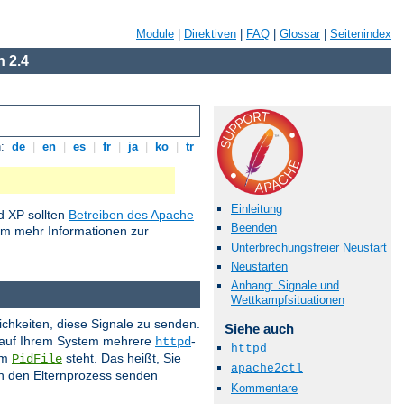
Module
|
Direktiven
|
FAQ
|
Glossar
|
Seitenindex
 2.4
n:
de
|
en
|
es
|
fr
|
ja
|
ko
|
tr
Einleitung
 XP sollten
Betreiben des Apache
Beenden
um mehr Informationen zur
Unterbrechungsfreier Neustart
Neustarten
Anhang: Signale und
Wettkampfsituationen
ichkeiten, diese Signale zu senden.
Siehe auch
s auf Ihrem System mehrere
-
httpd
httpd
im
steht. Das heißt, Sie
PidFile
apache2ctl
 an den Elternprozess senden
Kommentare