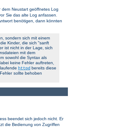
vor dem Neustart geöffnetes Log
r Sie das alte Log anfassen.
 Antwort benötigen, dann könnten
en, sondern sich mit einem
ie Kinder, die sich "sanft
 ist nicht in der Lage, sich
onsdateien mit dem
 Um sowohl die Syntax als
abei keine Fehler auftreten,
g laufende
bereits diese
httpd
 Fehler sollte behoben
ess beendet sich jedoch nicht. Er
tzt die Bedienung von Zugriffen