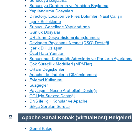
Sunucuyu Başlatma
Sunucuyu Durdurma ve Yeniden Başlatma
Yapılandırma Dosyaları
Directory, Location ve Files Bölümleri Nasıl Çalışır
İçerik Bellekleme
Sunucu Genelinde Yapılandırma
Günlük Dosyaları
URL’lerin Dosya Sistemi ile Eşlenmesi
Devingen Paylaşımlı Nesne (DSO) Desteği
İçerik Dili Uzlaşımı
Özel Hata Yanıtları
Sunucunun Kullandığı Adreslerin ve Portların Ayarlanm
Çok Süreçlilik Modülleri (MPM’ler)
Ortam Değişkenleri
Apache'de İfadelerin Çözümlenmesi
Eylemci Kullanımı
Süzgeçler
Paylaşımlı Nesne Arabelleği Desteği
CGI için Suexec Desteği
DNS ile ilgili Konular ve Apache
Sıkça Sorulan Sorular
Apache Sanal Konak (VirtualHost) Belgeleri
Genel Bakış