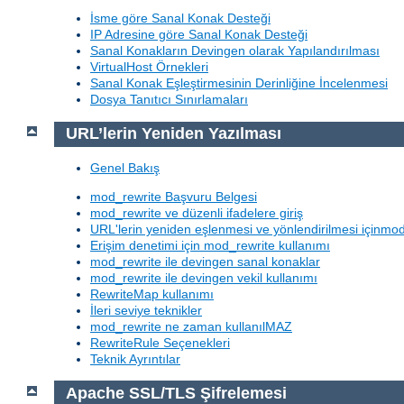
İsme göre Sanal Konak Desteği
IP Adresine göre Sanal Konak Desteği
Sanal Konakların Devingen olarak Yapılandırılması
VirtualHost Örnekleri
Sanal Konak Eşleştirmesinin Derinliğine İncelenmesi
Dosya Tanıtıcı Sınırlamaları
URL’lerin Yeniden Yazılması
Genel Bakış
mod_rewrite Başvuru Belgesi
mod_rewrite ve düzenli ifadelere giriş
URL'lerin yeniden eşlenmesi ve yönlendirilmesi içinmod
Erişim denetimi için mod_rewrite kullanımı
mod_rewrite ile devingen sanal konaklar
mod_rewrite ile devingen vekil kullanımı
RewriteMap kullanımı
İleri seviye teknikler
mod_rewrite ne zaman kullanılMAZ
RewriteRule Seçenekleri
Teknik Ayrıntılar
Apache SSL/TLS Şifrelemesi