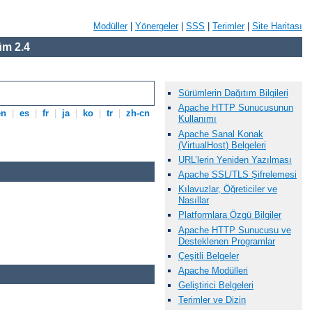
Modüller
|
Yönergeler
|
SSS
|
Terimler
|
Site Haritası
m 2.4
Sürümlerin Dağıtım Bilgileri
Apache HTTP Sunucusunun
en
|
es
|
fr
|
ja
|
ko
|
tr
|
zh-cn
Kullanımı
Apache Sanal Konak
(VirtualHost) Belgeleri
URL’lerin Yeniden Yazılması
Apache SSL/TLS Şifrelemesi
Kılavuzlar, Öğreticiler ve
Nasıllar
Platformlara Özgü Bilgiler
Apache HTTP Sunucusu ve
Desteklenen Programlar
Çeşitli Belgeler
Apache Modülleri
Geliştirici Belgeleri
Terimler ve Dizin