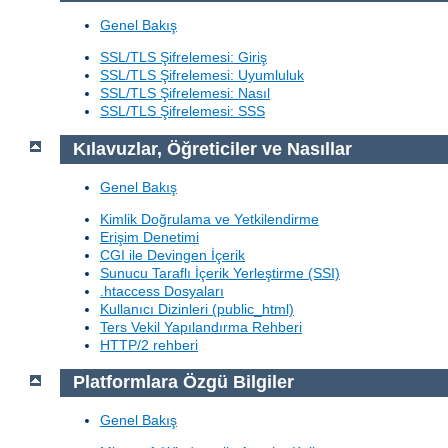
Genel Bakış
SSL/TLS Şifrelemesi: Giriş
SSL/TLS Şifrelemesi: Uyumluluk
SSL/TLS Şifrelemesi: Nasıl
SSL/TLS Şifrelemesi: SSS
Kılavuzlar, Öğreticiler ve Nasıllar
Genel Bakış
Kimlik Doğrulama ve Yetkilendirme
Erişim Denetimi
CGI ile Devingen İçerik
Sunucu Taraflı İçerik Yerleştirme (SSI)
.htaccess Dosyaları
Kullanıcı Dizinleri (public_html)
Ters Vekil Yapılandırma Rehberi
HTTP/2 rehberi
Platformlara Özgü Bilgiler
Genel Bakış