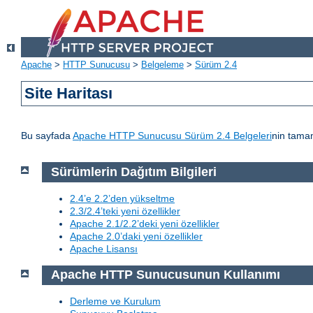
Apache
>
HTTP Sunucusu
>
Belgeleme
>
Sürüm 2.4
Site Haritası
Bu sayfada
Apache HTTP Sunucusu Sürüm 2.4 Belgeleri
nin tamam
Sürümlerin Dağıtım Bilgileri
2.4’e 2.2’den yükseltme
2.3/2.4’teki yeni özellikler
Apache 2.1/2.2’deki yeni özellikler
Apache 2.0’daki yeni özellikler
Apache Lisansı
Apache HTTP Sunucusunun Kullanımı
Derleme ve Kurulum