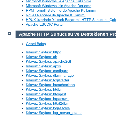
Microsoft Windows ile Apache Kullanımı
Microsoft Windows için Apache Derleme
RPM Temelli Sistemlerde Apache Kullanımı
Novell NetWare ile Apache Kullanımı
HPUX üzerinde Yüksek Başarımlı HTTP Sunucusu Çalı
Apache EBCDIC Portu
Apache HTTP Sunucusu ve Desteklenen Pr
Genel Bakış
Kılavuz Sayfası: httpd
Kılavuz Sayfası: ab
Kılavuz Sayfası: apache2ctl
Kılavuz Sayfası: apxs
Kılavuz Sayfası: configure
Kılavuz Sayfası: dbmmanage
Kılavuz Sayfası: fcgistarter
Kılavuz Sayfası: htcacheclean
Kılavuz Sayfası: htdbm
Kılavuz Sayfası: htdigest
Kılavuz Sayfası: htpasswd
Kılavuz Sayfası: httxt2dbm
Kılavuz Sayfası: logresolve
Kılavuz Sayfası: log_server_status