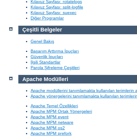
Kılavuz Sayfası: rotatelogs
Kılavuz Sayfası: split-logfile
Kılavuz Sayfası: suexec
Diğer Programlar
Çeşitli Belgeler
Genel Bakış
Başarım Arttırma İpuçları
Güvenlik İpuçları
İlgili Standartlar
Parola Şifreleme Çeşitleri
Apache Modülleri
Apache modüllerini tanımlamakta kullanılan terimlerin 
Apache yönergelerini tanımlamakta kullanılan terimleri
Apache Temel Özellikleri
Apache MPM Ortak Yönergeleri
Apache MPM event
Apache MPM netware
Apache MPM os2
Apache MPM prefork