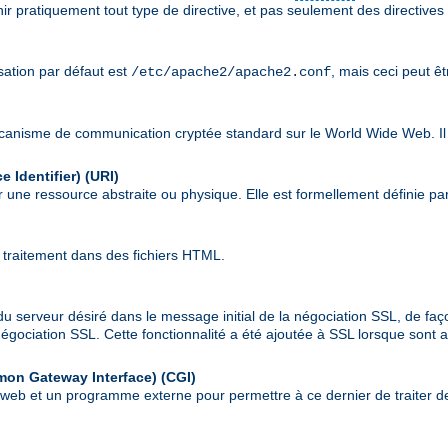
nir pratiquement tout type de directive, et pas seulement des directives
isation par défaut est
, mais ceci peut ê
/etc/apache2/apache2.conf
écanisme de communication cryptée standard sur le World Wide Web. Il
 Identifier)
(URI)
 une ressource abstraite ou physique. Elle est formellement définie pa
 traitement dans des fichiers HTML.
du serveur désiré dans le message initial de la négociation SSL, de faç
a négociation SSL. Cette fonctionnalité a été ajoutée à SSL lorsque son
mon Gateway Interface)
(CGI)
r web et un programme externe pour permettre à ce dernier de traiter de