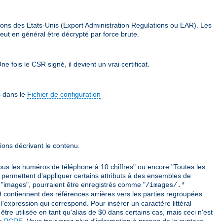
ions des Etats-Unis (Export Administration Regulations ou EAR). Les
eut en général être décrypté par force brute.
e fois le CSR signé, il devient un vrai certificat.
s dans le
Fichier de configuration
ions décrivant le contenu.
ous les numéros de téléphone à 10 chiffres" ou encore "Toutes les
 permettent d'appliquer certains attributs à des ensembles de
mé "images", pourraient être enregistrés comme "
/images/.*
 $9 contiennent des références arrières vers les parties regroupées
'expression qui correspond. Pour insérer un caractère littéral
être utilisée en tant qu'alias de $0 dans certains cas, mais ceci n'est
ie
PCRE
. Vous trouverez plus d'information à propos de la syntaxe