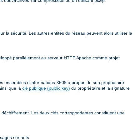
ns des Archives Tar compressées ou en utilisant pkzip.
ur la sécurité. Les autres entités du réseau peuvent alors utiliser la
 développé parallèlement au serveur HTTP Apache comme projet
des ensembles d'informations X509 à propos de son propriétaire
ainsi que la
clé publique (public key)
du propriétaire et la signature
 le déchiffrement. Les deux clés correspondantes constituent une
ssages sortants.