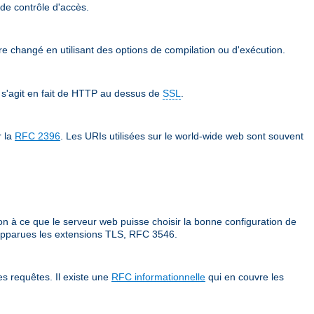
 de contrôle d'accès.
tre changé en utilisant des options de compilation ou d'exécution.
 s'agit en fait de HTTP au dessus de
SSL
.
r la
RFC 2396
. Les URIs utilisées sur le world-wide web sont souvent
on à ce que le serveur web puisse choisir la bonne configuration de
t apparues les extensions TLS, RFC 3546.
s requêtes. Il existe une
RFC informationnelle
qui en couvre les