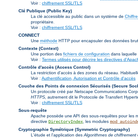
Voir :
chiffrement SSL/TLS
Clé Publique (Public Key)
La clé accessible au public dans un système de
Chiffr
propriétaire.
Voir :
chiffrement SSL/TLS
CONNECT
Une
méthode
HTTP pour encapsuler des données brutes
Contexte (Context)
Une portion des
fichiers de configuration
dans laquelle
Voir :
Termes utilisés pour décrire les directives d'Apac
Contrôle d'accès (Access Control)
La restriction d'accès à des zones du réseau. Habituel
Voir :
Authentification, Autorisation et Contrôle d'accès
Couche des Points de connexion Sécurisés (Secure Soc
Un protocole créé par Netscape Communications Corporat
HTTPS
, autrement dit le Protocole de Transfert Hype
Voir :
chiffrement SSL/TLS
Sous-requête
Apache possède une API des sous-requêtes pour les mod
directive
, les modules
DirectoryIndex
mod_autoind
Cryptographie Symétrique (Symmetric Cryptography)
L'étude et l'application des
Algorithmes de chiffrement