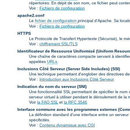
répertoires. En dépit de son nom, ce fichier peut conte
Voir :
Fichiers de configuration
apache2.conf
Le
fichier de configuration
principal d'Apache. Sa local
Voir :
Fichiers de configuration
HTTPS
Le Protocole de Transfert Hypertexte (Sécurisé), le m
Voir :
chiffrement SSL/TLS
Identificateur de Ressource Uniformisé (Uniform Resource
Une chaîne de caractères compacte servant à identifier
appelées
URLs
.
Inclusions Côté Serveur (Server Side Includes)
(SSI)
Une technique permettant d'englober des directives de
Voir :
Introduction aux Inclusions Côté Serveur
Indication du nom du serveur
(SNI)
Une fonctionnalité SSL permettant de spécifier le nom 
serveur virtuel à utiliser pendant le déroulement de l
Voir
la FAQ SSL
et
la RFC 3546
Interface commune avec les programmes externes (Com
La définition standard d'une interface entre un serveu
spécificités.
Voir :
Contenu dynamique avec CGI