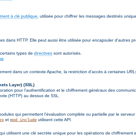
ement à clé publique
, utilisée pour chiffrer les messages destinés uniqu
 dans HTTP. Elle peut aussi être utilisée pour encapsuler d'autres p
 certains types de
directives
sont autorisés.
he
lement dans un contexte Apache, la restriction d'accès à certaines
URL
kets Layer)
(SSL)
ion pour l'authentification et le chiffrement généraux des communicat
rtexte (HTTP) au dessus de SSL.
ules qui permettent l'évaluation complète ou partielle par le serveur
et
utilisent cette API.
ex
mod_include
qui utilisent une clé secrète unique pour les opérations de chiffrement 