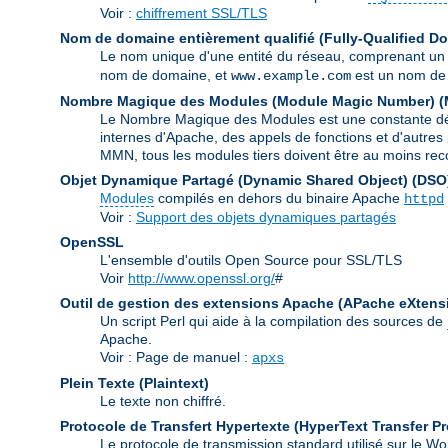
Voir :
chiffrement SSL/TLS
Nom de domaine entièrement qualifié (Fully-Qualified 
Le nom unique d'une entité du réseau, comprenant un
nom de domaine, et
est un nom de 
www.example.com
Nombre Magique des Modules (Module Magic Number)
(
Le Nombre Magique des Modules est une constante défin
internes d'Apache, des appels de fonctions et d'autres 
MMN, tous les modules tiers doivent être au moins rec
Objet Dynamique Partagé (Dynamic Shared Object)
(DSO
Modules
compilés en dehors du binaire Apache
httpd
Voir :
Support des objets dynamiques partagés
OpenSSL
L'ensemble d'outils Open Source pour SSL/TLS
Voir
http://www.openssl.org/
#
Outil de gestion des extensions Apache (APache eXtens
Un script Perl qui aide à la compilation des sources de
Apache.
Voir : Page de manuel :
apxs
Plein Texte (Plaintext)
Le texte non chiffré.
Protocole de Transfert Hypertexte (HyperText Transfer Pr
Le protocole de transmission standard utilisé sur le 