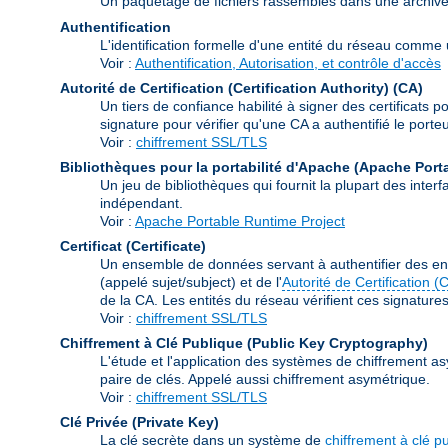
Un paquetage de fichiers rassemblés dans une archive à 
Authentification
L'identification formelle d'une entité du réseau comme un
Voir :
Authentification, Autorisation, et contrôle d'accès
Autorité de Certification (Certification Authority)
(CA)
Un tiers de confiance habilité à signer des certificats p
signature pour vérifier qu'une CA a authentifié le porteur
Voir :
chiffrement SSL/TLS
Bibliothèques pour la portabilité d'Apache (Apache Port
Un jeu de bibliothèques qui fournit la plupart des int
indépendant.
Voir :
Apache Portable Runtime Project
Certificat (Certificate)
Un ensemble de données servant à authentifier des ent
(appelé sujet/subject) et de l'
Autorité de Certification (
de la CA. Les entités du réseau vérifient ces signatures e
Voir :
chiffrement SSL/TLS
Chiffrement à Clé Publique (Public Key Cryptography)
L'étude et l'application des systèmes de chiffrement as
paire de clés. Appelé aussi chiffrement asymétrique.
Voir :
chiffrement SSL/TLS
Clé Privée (Private Key)
La clé secrète dans un système de
chiffrement à clé p