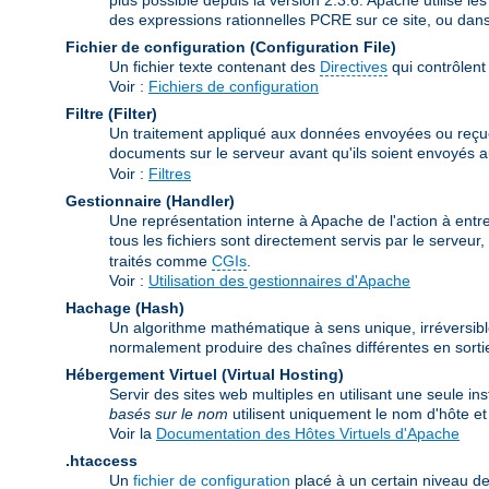
des expressions rationnelles PCRE sur ce site, ou dan
Fichier de configuration (Configuration File)
Un fichier texte contenant des
Directives
qui contrôlent
Voir :
Fichiers de configuration
Filtre (Filter)
Un traitement appliqué aux données envoyées ou reçues pa
documents sur le serveur avant qu'ils soient envoyés au 
Voir :
Filtres
Gestionnaire (Handler)
Une représentation interne à Apache de l'action à entre
tous les fichiers sont directement servis par le serveu
traités comme
CGIs
.
Voir :
Utilisation des gestionnaires d'Apache
Hachage (Hash)
Un algorithme mathématique à sens unique, irréversibl
normalement produire des chaînes différentes en sortie
Hébergement Virtuel (Virtual Hosting)
Servir des sites web multiples en utilisant une seule i
basés sur le nom
utilisent uniquement le nom d'hôte 
Voir la
Documentation des Hôtes Virtuels d'Apache
.htaccess
Un
fichier de configuration
placé à un certain niveau de