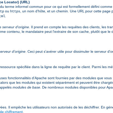
ce Locator)
(URL)
git du terme informel commun pour ce qui est formellement défini comm
ou
, un nom d'hôte, et un chemin. Une URL pour cette page p
tp
https
.
tml
le
serveur d'origine
. Il prend en compte les requêtes des clients, les tr
même contenu, le mandataire peut l'extraire de son cache, plutôt que le
serveur d'origine
. Ceci peut s'avérer utile pour dissimuler le serveur d'o
e ressource spécifiée dans la ligne de requête par le client. Parmi les
s fonctionnalités d'Apache sont fournies par des modules que vous po
 alors que les modules qui existent séparément et peuvent être chargé
 appelés
modules de base
. De nombreux modules disponibles pour Apac
ées. Il empêche les utilisateurs non autorisés de les déchiffrer. En géné
de chiffrement
.