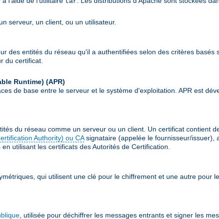
l'aide de l'utilitaire
. Les distributions d'Apache sont stockées da
tar
 serveur, un client, ou un utilisateur.
our des entités du réseau qu'il a authentifiées selon des critères basés s
 du certificat.
able Runtime)
(APR)
erfaces de base entre le serveur et le système d'exploitation. APR est
ités du réseau comme un serveur ou un client. Un certificat contient 
Certification Authority) ou CA
signataire (appelée le fournisseur/issuer), 
n utilisant les certificats des Autorités de Certification.
ymétriques, qui utilisent une clé pour le chiffrement et une autre pour
ublique
, utilisée pour déchiffrer les messages entrants et signer les me