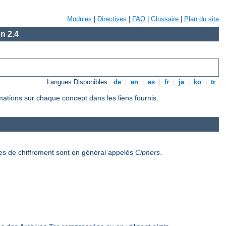
Modules
|
Directives
|
FAQ
|
Glossaire
|
Plan du site
n 2.4
Langues Disponibles:
de
|
en
|
es
|
fr
|
ja
|
ko
|
tr
rmations sur chaque concept dans les liens fournis.
es de chiffrement sont en général appelés
Ciphers
.