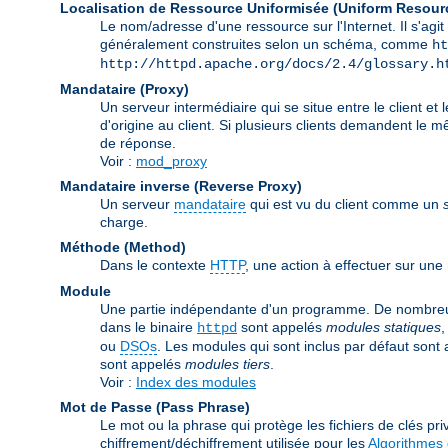
Localisation de Ressource Uniformisée (Uniform Resour
Le nom/adresse d'une ressource sur l'Internet. Il s'a
généralement construites selon un schéma, comme
ht
http://httpd.apache.org/docs/2.4/glossary.h
Mandataire (Proxy)
Un serveur intermédiaire qui se situe entre le client et 
d'origine au client. Si plusieurs clients demandent le 
de réponse.
Voir :
mod_proxy
Mandataire inverse (Reverse Proxy)
Un serveur
mandataire
qui est vu du client comme un
charge.
Méthode (Method)
Dans le contexte
HTTP
, une action à effectuer sur un
Module
Une partie indépendante d'un programme. De nombreuse
dans le binaire
sont appelés
modules statiques
,
httpd
ou
DSOs
. Les modules qui sont inclus par défaut sont
sont appelés
modules tiers
.
Voir :
Index des modules
Mot de Passe (Pass Phrase)
Le mot ou la phrase qui protège les fichiers de clés priv
chiffrement/déchiffrement utilisée pour les
Algorithmes 