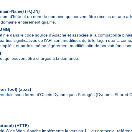
Domain-Name)
(FQDN)
 nom d'hôte et un nom de domaine qui peuvent être résolus en une ad
domaine entièrement qualifié.
MMN
)
ie dans le code source d'Apache et associée à la compatibilité binai
parties significatives de l'API sont modifiées de telle façon que la comp
ompilés, et parfois même légèrement modifiés afin de pouvoir fonctionn
)
et qui peuvent être chargés à la demande.
ion Tool)
(apxs)
module
sous forme d'Objets Dynamiques Partagés (Dynamic Shared O
otocol)
(HTTP)
World Wide Web. Apache implémente la version 1.1 du protocole, référe