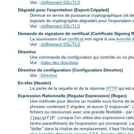
Voir :
chiffrement SSL/TLS
Dégradé pour l'exportation (Export-Crippled)
Diminué en terme de puissance cryptographique (et de s
logiciels de cryptographie dégradés pour l'exportation so
Voir :
chiffrement SSL/TLS
Demande de signature de certificat (Certificate Signing 
La soumission d'un
certificat
non signé à une
Autorité d
Voir :
chiffrement SSL/TLS
Directive
Une commande de configuration qui contrôle un ou plu
Voir :
Index des directives
Directive de configuration (Configuration Directive)
Voir :
Directive
En-tête (Header)
La partie de la requête et de la réponse
HTTP
qui est 
Expression Rationnelle (Regular Expression)
(Regex)
Une méthode pour décrire un modèle sous forme de text
phrases contenant 2 virgules, et aucun Q majuscule". L
fichiers ou ressources avec une grande flexibilité - par
". Lorsque l'on utilise des expressions rat
(jpg|gif)$
(entre parenthèses) de l'expression qui correspond. La 
"dollar" dans la chaîne de remplacement, il faut l'échap
plus possible depuis la version 2.3.6. Apache utilise le