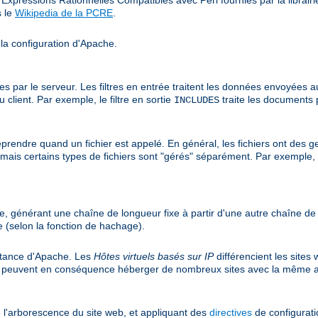
s le
Wikipedia de la PCRE
.
 la configuration d'Apache.
r le serveur. Les filtres en entrée traitent les données envoyées au ser
client. Par exemple, le filtre en sortie
traite les documents 
INCLUDES
prendre quand un fichier est appelé. En général, les fichiers ont des ge
r, mais certains types de fichiers sont "gérés" séparément. Par exemple,
e, générant une chaîne de longueur fixe à partir d'une autre chaîne d
 (selon la fonction de hachage).
nstance d'Apache. Les
Hôtes virtuels basés sur IP
différencient les sites
et peuvent en conséquence héberger de nombreux sites avec la même a
 l'arborescence du site web, et appliquant des
directives
de configuratio