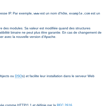
resse IP. Par exemple,
est un nom d'hôte,
est un
www
example.com
re des modules. Sa valeur est modifiée quand des structures
atibilité binaire ne peut plus être garantie. En cas de changement de
er avec la nouvelle version d'Apache.
bjects ou
DSO
s) et facilite leur installation dans le serveur Web
ncée comme HTTP/1.1 et définie par la
RFC 2616
.