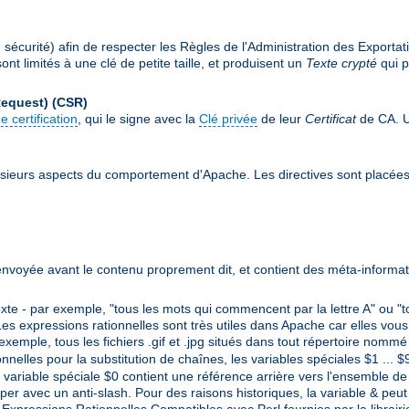
écurité) afin de respecter les Règles de l'Administration des Exportat
nt limités à une clé de petite taille, et produisent un
Texte crypté
qui p
Request)
(CSR)
e certification
, qui le signe avec la
Clé privée
de leur
Certificat
de CA. Un
sieurs aspects du comportement d'Apache. Les directives sont placée
envoyée avant le contenu proprement dit, et contient des méta-informat
e - par exemple, "tous les mots qui commencent par la lettre A" ou "t
es expressions rationnelles sont très utiles dans Apache car elles vous
 exemple, tous les fichiers .gif et .jpg situés dans tout répertoire nom
ionnelles pour la substitution de chaînes, les variables spéciales $1 ...
variable spéciale $0 contient une référence arrière vers l'ensemble de l
per avec un anti-slash. Pour des raisons historiques, la variable & peut 
s Expressions Rationnelles Compatibles avec Perl fournies par la librair