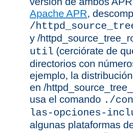
versión de ambos APR 
Apache APR
, descomp
/httpd_source_tre
y /httpd_source_tree_r
(cerciórate de qu
util
directorios con número
ejemplo, la distribuci
en /httpd_source_tree_r
usa el comando
./co
las-opciones-incl
algunas plataformas de