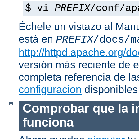
$ vi
PREFIX
/conf/ap
Échele un vistazo al Man
está en
PREFIX
/docs/m
http://httpd.apache.org/do
versión más reciente de 
completa referencia de l
configuracion
disponibles
Comprobar que la i
funciona