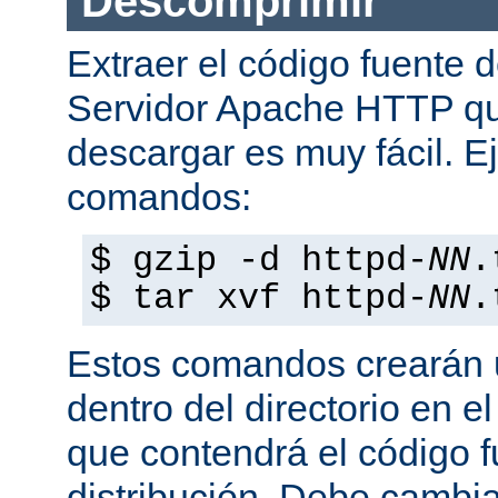
Descomprimir
Extraer el código fuente d
Servidor Apache HTTP q
descargar es muy fácil. E
comandos:
$ gzip -d httpd-
NN
.
$ tar xvf httpd-
NN
.
Estos comandos crearán u
dentro del directorio en e
que contendrá el código 
distribución. Debe cambia