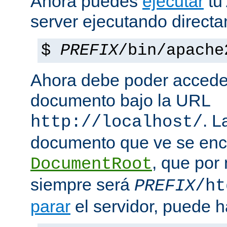
Ahora puedes
ejecutar
tu
server ejecutando direct
$
PREFIX
/bin/apache
Ahora debe poder acceder
documento bajo la URL
. L
http://localhost/
documento que ve se enc
, que por
DocumentRoot
siempre será
PREFIX
/ht
parar
el servidor, puede h