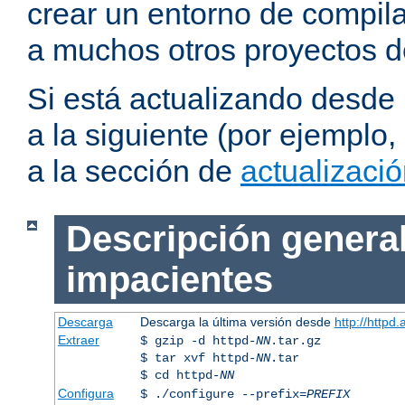
crear un entorno de compil
a muchos otros proyectos d
Si está actualizando desde
a la siguiente (por ejemplo,
a la sección de
actualizaci
Descripción general
impacientes
Descarga
Descarga la última versión desde
http://httpd
Extraer
$ gzip -d httpd-
NN
.tar.gz
$ tar xvf httpd-
NN
.tar
$ cd httpd-
NN
Configura
$ ./configure --prefix=
PREFIX