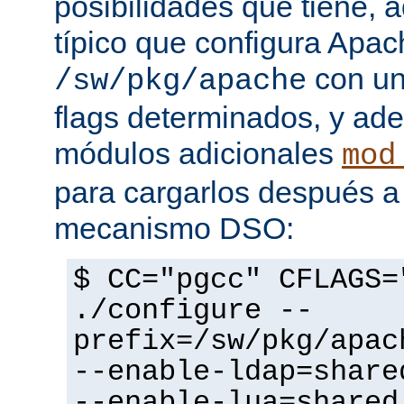
posibilidades que tiene, 
típico que configura Apac
con un
/sw/pkg/apache
flags determinados, y ad
módulos adicionales
mod
para cargarlos después a 
mecanismo DSO:
$ CC="pgcc" CFLAGS=
./configure --
prefix=/sw/pkg/apac
--enable-ldap=share
--enable-lua=shared