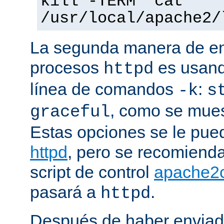
kill -TERM `cat
/usr/local/apache2/
La segunda manera de env
procesos
es usand
httpd
línea de comandos
:
-k
s
, como se mues
graceful
Estas opciones se le pued
httpd
, pero se recomiend
script de control
apache2c
pasará a
.
httpd
Después de haber enviad