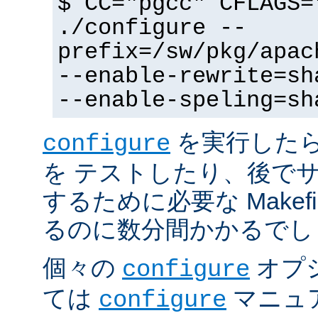
$ CC="pgcc" CFLAGS=
./configure --
prefix=/sw/pkg/apac
--enable-rewrite=sh
--enable-speling=sh
を実行した
configure
を テストしたり、後で
するために必要な Makef
るのに数分間かかるでし
個々の
オプ
configure
ては
マニュ
configure