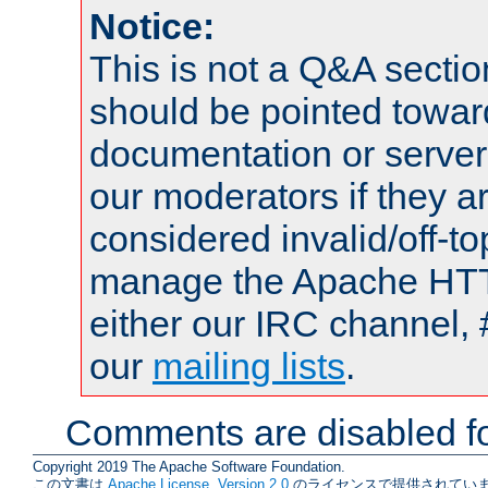
Notice:
This is not a Q&A sect
should be pointed towar
documentation or serve
our moderators if they a
considered invalid/off-t
manage the Apache HTTP
either our IRC channel, 
our
mailing lists
.
Comments are disabled fo
Copyright 2019 The Apache Software Foundation.
この文書は
Apache License, Version 2.0
のライセンスで提供されていま