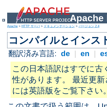
Apach
Apache
>
HTTP サーバ
>
ドキュメンテーション
>
バージョン 2.4
コンパイルとインス
翻訳済み言語:
de
|
en
|
e
この日本語訳はすでに古
性があります。 最近更
には英語版をご覧下さい
この文書で扱う範囲は、Unix