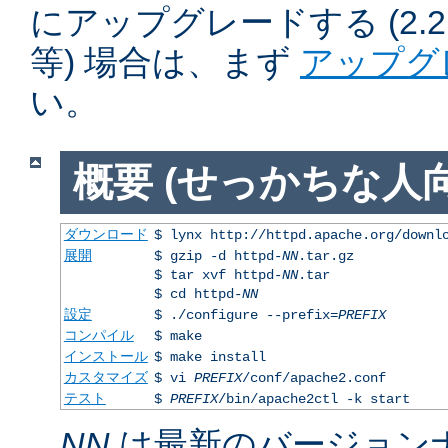
にアップグレードする (2.2.50
等) 場合は、まず
アップグ
い。
概要 (せっかちな人向
ダウンロード
$ lynx http://httpd.apache.org/downl
展開
$ gzip -d httpd-
NN
.tar.gz
$ tar xvf httpd-
NN
.tar
$ cd httpd-
NN
設定
$ ./configure --prefix=
PREFIX
コンパイル
$ make
インストール
$ make install
カスタマイズ
$ vi
PREFIX
/conf/apache2.conf
テスト
$
PREFIX
/bin/apache2ctl -k start
NN
は最新のバージョン