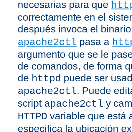
necesarias para que
htt
correctamente en el siste
después invoca el binari
pasa a
apache2ctl
htt
argumento que se le pase 
de comandos, de forma qu
de
puede ser usad
httpd
. Puede edit
apache2ctl
script
y camb
apache2ctl
variable que está a
HTTPD
especifica la ubicación e