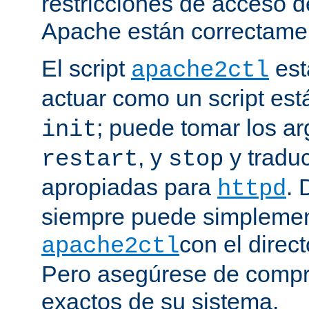
restricciones de acceso d
Apache están correctamen
El script
est
apache2ctl
actuar como un script est
; puede tomar los 
init
, y
y traduc
restart
stop
apropiadas para
. 
httpd
siempre puede simplemen
con el direct
apache2ctl
Pero asegúrese de compro
exactos de su sistema.