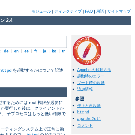
モジュール
|
ディレクティブ
|
FAQ
|
用語
|
サイトマップ
 2.4
:
de
|
en
|
es
|
fr
|
ja
|
ko
|
tr
Apache の起動方法
を起動するかについて記述
httpd
起動時のエラー
ブート時の起動
追加情報
参照
動するためには root 権限が必要に
停止と再起動
つか実行した後は、クライアントか
httpd
すが、 子プロセスはもっと低い権限で
apache2ctl
コメント
ーティングシステム上で正常に動
させますので、
のどのコマン
httpd