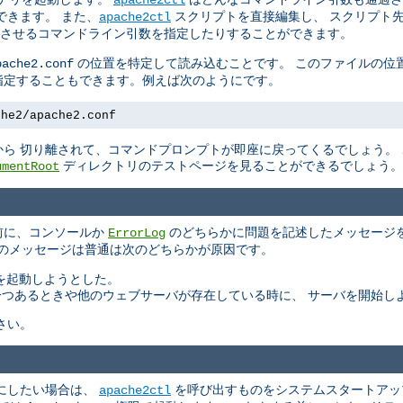
できます。 また、
スクリプトを直接編集し、 スクリプト
apache2ctl
させるコマンドライン引数を指定したりすることができます。
の位置を特定して読み込むことです。 このファイルの位
pache2.conf
指定することもできます。例えば次のようにです。
che2/apache2.conf
ら 切り離されて、コマンドプロンプトが即座に戻ってくるでしょう。
ディレクトリのテストページを見ることができるでしょう。
umentRoot
る前に、コンソールか
のどちらかに問題を記述したメッセージを
ErrorLog
このメッセージは普通は次のどちらかが原因です。
バを起動しようとした。
もう一つあるときや他のウェブサーバが存在している時に、 サーバを開始し
さい。
にしたい場合は、
を呼び出すものをシステムスタートアッ
apache2ctl