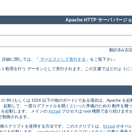
Apache HTTP サーバ バージョン
翻訳済み言語
す。 詳細に関しては、「
サービスとして実行する
」をご覧下さい。
ト処理を行う デーモンとして実行されます。この文書ではどのように
 80 (もしくは 1024 以下の他のポート) である場合は、Apache を起
。 起動して、一度ログファイルを開くといった準備のための 動作を幾
スを起動します。 メインの
プロセスは root 権限で走り続けま
httpd
で制御されます。
御スクリプトを使用する方法です。このスクリプトは、
がオペレ
httpd
ナリを起動します。
はどんなコマンドライン引数も通過
apache2ctl