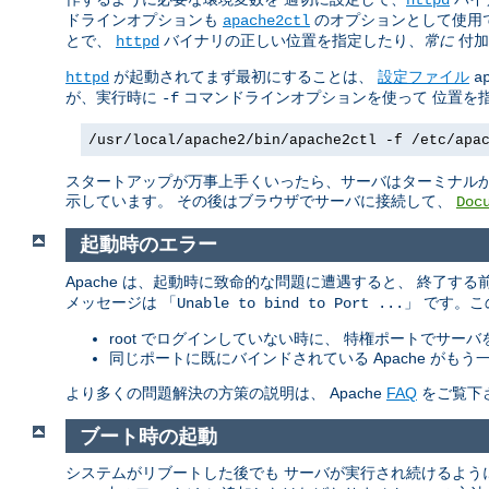
ドラインオプションも
のオプションとして使用
apache2ctl
とで、
バイナリの正しい位置を指定したり、
常に
付加
httpd
が起動されてまず最初にすることは、
設定ファイル
httpd
a
が、実行時に
コマンドラインオプションを使って 位置を
-f
/usr/local/apache2/bin/apache2ctl -f /etc/apa
スタートアップが万事上手くいったら、サーバはターミナルか
示しています。 その後はブラウザでサーバに接続して、
Doc
起動時のエラー
Apache は、起動時に致命的な問題に遭遇すると、 終了す
メッセージは 「
」 です。
Unable to bind to Port ...
root でログインしていない時に、 特権ポートでサー
同じポートに既にバインドされている Apache が
より多くの問題解決の方策の説明は、 Apache
FAQ
をご覧下
ブート時の起動
システムがリブートした後でも サーバが実行され続けるよう