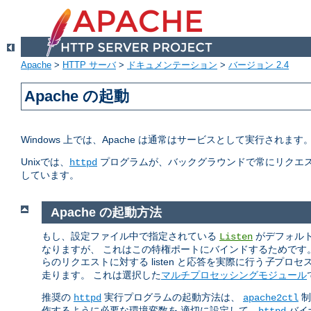
Apache
>
HTTP サーバ
>
ドキュメンテーション
>
バージョン 2.4
Apache の起動
Windows 上では、Apache は通常はサービスとして実行されま
Unixでは、
プログラムが、バックグラウンドで常にリクエス
httpd
しています。
Apache の起動方法
もし、設定ファイル中で指定されている
がデフォルトの
Listen
なりますが、 これはこの特権ポートにバインドするためです
らのリクエストに対する listen と応答を実際に行う
子
プロセ
走ります。 これは選択した
マルチプロセッシングモジュール
推奨の
実行プログラムの起動方法は、
制
httpd
apache2ctl
作するように必要な環境変数を 適切に設定して、
バイ
httpd