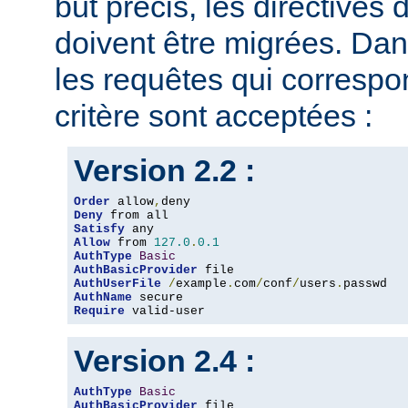
but précis, les directives
doivent être migrées. Dan
les requêtes qui corresp
critère sont acceptées :
Version 2.2 :
Order
 allow
,
Deny
Satisfy
Allow
 from 
127.0
.
0.1
AuthType
Basic
AuthBasicProvider
AuthUserFile
/
example
.
com
/
conf
/
users
.
AuthName
Require
 valid-user
Version 2.4 :
AuthType
Basic
AuthBasicProvider