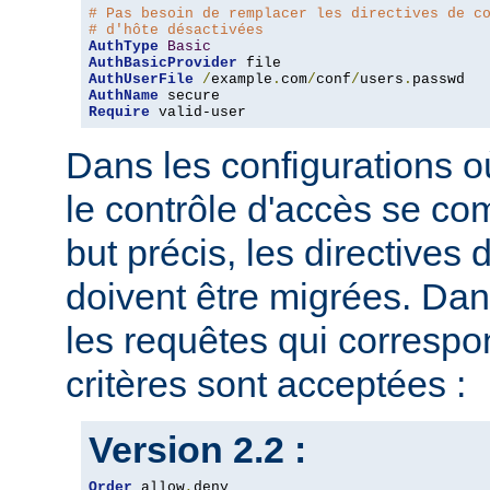
# Pas besoin de remplacer les directives de c
# d'hôte désactivées
AuthType
Basic
AuthBasicProvider
AuthUserFile
/
example
.
com
/
conf
/
users
.
AuthName
Require
 valid-user
Dans les configurations où
le contrôle d'accès se co
but précis, les directives
doivent être migrées. Dan
les requêtes qui corresp
critères sont acceptées :
Version 2.2 :
Order
 allow
,