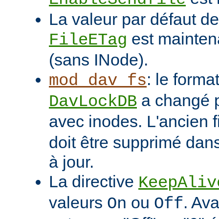
La valeur par défaut de 
est mainten
FileETag
(sans INode).
: le format
mod_dav_fs
a changé p
DavLockDB
avec inodes. L'ancien f
doit être supprimé dans
à jour.
La directive
KeepAliv
valeurs
ou
. Ava
On
Off