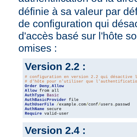
définie à sa valeur par dé
de configuration qui désac
d'accès basé sur l'hôte s
omises :
Version 2.2 :
# configuration en version 2.2 qui désactive 
# d'hôte pour n'utiliser que l'authentificati
Order
Deny
,
Allow
Allow
AuthType
Basic
AuthBasicProvider
AuthUserFile
/
example
.
com
/
conf
/
users
.
AuthName
Require
 valid-user
Version 2.4 :