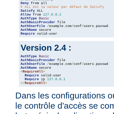
Deny
# ALL est la valeur par défaut de Satisfy
Satisfy
Allow
 from 
127.0
.
0.1
AuthType
Basic
AuthBasicProvider
AuthUserFile
/
example
.
com
/
conf
/
users
.
AuthName
Require
 valid-user
Version 2.4 :
AuthType
Basic
AuthBasicProvider
AuthUserFile
/
example
.
com
/
conf
/
users
.
AuthName
<
RequireAll
>
Require
 valid-user

Require
 ip 
127.0
.
0.1
</
RequireAll
>
Dans les configurations où
le contrôle d'accès se co