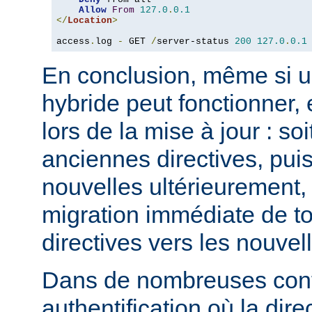
Allow
From
127.0
.
0.1
</
Location
>
access
.
log 
-
 GET 
/
server-status 
200
127.0
.
0.1
En conclusion, même si u
hybride peut fonctionner, 
lors de la mise à jour : so
anciennes directives, puis
nouvelles ultérieurement, 
migration immédiate de t
directives vers les nouvel
Dans de nombreuses conf
authentification où la dire