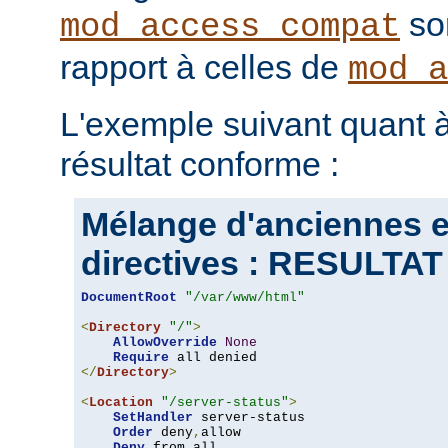
son
mod_access_compat
rapport à celles de
mod_a
L'exemple suivant quant à
résultat conforme :
Mélange d'anciennes e
directives : RESULT
DocumentRoot
"/var/www/html"
<
Directory
"/"
>
AllowOverride
None
Require
</
Directory
>
<
Location
"/server-status"
>
SetHandler
 server-status

Order
 deny
,
allow

Deny
 from all
