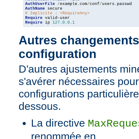
AuthUserFile
/
example
.
com
/
conf
/
users
.
AuthName
# Implicite : <RequireAny>
Require
Require
 ip 
127.0
.
0.1
Autres changements
configuration
D'autres ajustements min
s'avérer nécessaires pour
configurations particulièr
dessous.
La directive
MaxReque
renommée en