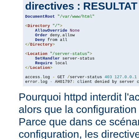
directives : RESULTA
DocumentRoot
"/var/www/html"
<
Directory
"/"
>
AllowOverride
None
Order
 deny
,
allow

Deny
</
Directory
>
<
Location
"/server-status"
>
SetHandler
 server-status

Require
</
Location
>
access
.
log 
-
 GET 
/
server-status 
403
127.0
.
0.1
error
.
log 
-
 AH01797
:
 client denied by server 
Pourquoi httpd interdit l'
alors que la configuration
Parce que dans ce scéna
configuration, les directiv