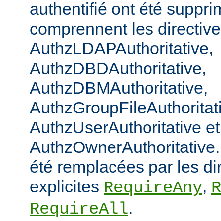
authentifié ont été suppri
comprennent les directiv
AuthzLDAPAuthoritative,
AuthzDBDAuthoritative,
AuthzDBMAuthoritative,
AuthzGroupFileAuthoritat
AuthzUserAuthoritative et
AuthzOwnerAuthoritative. 
été remplacées par les di
explicites
,
RequireAny
R
.
RequireAll