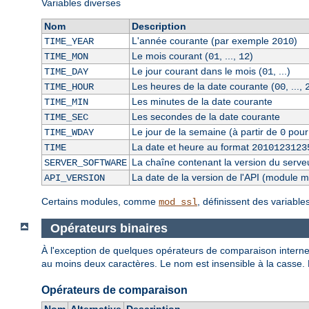
Variables diverses
Nom
Description
L'année courante (par exemple
)
TIME_YEAR
2010
Le mois courant (
, ...,
)
TIME_MON
01
12
Le jour courant dans le mois (
, ...)
TIME_DAY
01
Les heures de la date courante (
, ...,
TIME_HOUR
00
Les minutes de la date courante
TIME_MIN
Les secondes de la date courante
TIME_SEC
Le jour de la semaine (à partir de
pour
TIME_WDAY
0
La date et heure au format
TIME
2010123123
La chaîne contenant la version du serve
SERVER_SOFTWARE
La date de la version de l'API (module 
API_VERSION
Certains modules, comme
, définissent des variabl
mod_ssl
Opérateurs binaires
À l'exception de quelques opérateurs de comparaison internes
au moins deux caractères. Le nom est insensible à la casse.
Opérateurs de comparaison