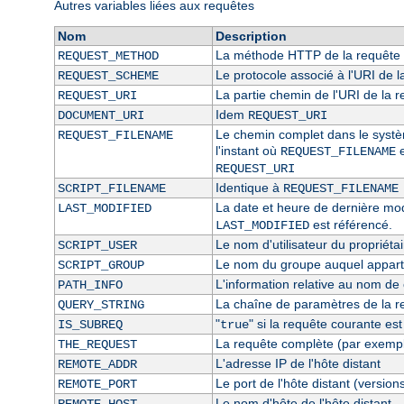
Autres variables liées aux requêtes
Nom
Description
La méthode HTTP de la requête 
REQUEST_METHOD
Le protocole associé à l'URI de l
REQUEST_SCHEME
La partie chemin de l'URI de la 
REQUEST_URI
Idem
DOCUMENT_URI
REQUEST_URI
Le chemin complet dans le système
REQUEST_FILENAME
l'instant où
e
REQUEST_FILENAME
REQUEST_URI
Identique à
SCRIPT_FILENAME
REQUEST_FILENAME
La date et heure de dernière modi
LAST_MODIFIED
est référencé.
LAST_MODIFIED
Le nom d'utilisateur du propriétai
SCRIPT_USER
Le nom du groupe auquel appartie
SCRIPT_GROUP
L'information relative au nom de c
PATH_INFO
La chaîne de paramètres de la r
QUERY_STRING
"
" si la requête courante es
IS_SUBREQ
true
La requête complète (par exempl
THE_REQUEST
L'adresse IP de l'hôte distant
REMOTE_ADDR
Le port de l'hôte distant (version
REMOTE_PORT
Le nom d'hôte de l'hôte distant