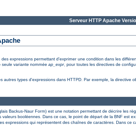
Serveur HTTP Apache Versio
 Apache
e des expressions permettant d'exprimer une condition dans les diffé
une seule variante nommée
ap_expr
, pour toutes les directives de config
es autres types d'expressions dans HTTPD. Par exemple, la directive 
lais Backus-Naur Form) est une notation permettant de décrire les rè
 valeurs booléennes. Dans ce cas, le point de départ de la BNF est
ex
s expressions qui représentent des chaînes de caractères. Dans ce cas