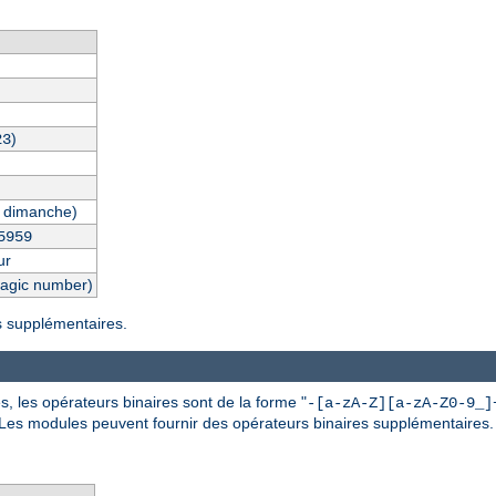
)
23
 dimanche)
5959
ur
magic number)
es supplémentaires.
, les opérateurs binaires sont de la forme "
-[a-zA-Z][a-zA-Z0-9_]
 Les modules peuvent fournir des opérateurs binaires supplémentaires.