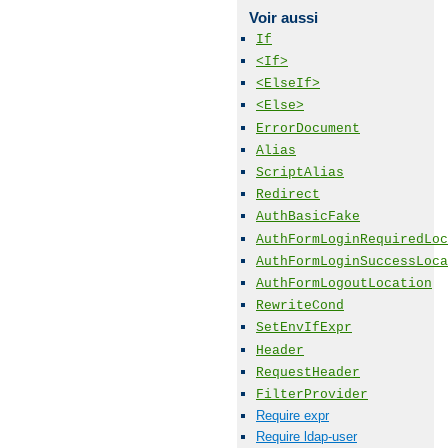
Voir aussi
If
<If>
<ElseIf>
<Else>
ErrorDocument
Alias
ScriptAlias
Redirect
AuthBasicFake
AuthFormLoginRequiredLoc
AuthFormLoginSuccessLoca
AuthFormLogoutLocation
RewriteCond
SetEnvIfExpr
Header
RequestHeader
FilterProvider
Require expr
Require ldap-user