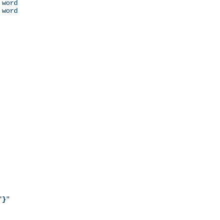
 word

 word

"
}
"
