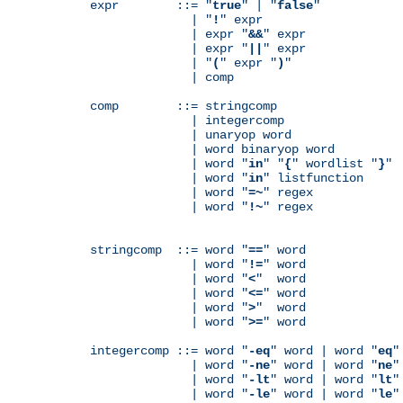
expr        ::= "
true
" | "
false
"

              | "
!
" expr

              | expr "
&&
" expr

              | expr "
||
" expr

              | "
(
" expr "
)
"

              | comp

comp        ::= stringcomp

              | integercomp

              | unaryop word

              | word binaryop word

              | word "
in
" "
{
" wordlist "
}
"

              | word "
in
" listfunction

              | word "
=~
" regex

              | word "
!~
" regex

stringcomp  ::= word "
==
" word

              | word "
!=
" word

              | word "
<
"  word

              | word "
<=
" word

              | word "
>
"  word

              | word "
>=
" word

integercomp ::= word "
-eq
" word | word "
eq
"
              | word "
-ne
" word | word "
ne
"
              | word "
-lt
" word | word "
lt
"
              | word "
-le
" word | word "
le
"