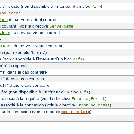
, s'il existe (non disponible à l'intérieur d'un bloc
)
<If>
mod_ident
du serveur virtuel courant
Name
 courant ; voir la directive
ServerName
du serveur virtuel courant
Admin
e
du serveur virtuel courant
ntRoot
(par exemple "
")
pe
basic
(non disponible à l'intérieur d'un bloc
)
<If>
néré la réponse
" dans le cas contraire
ff
" dans le cas contraire
ff
" dans le cas contraire
off
te (non disponible à l'intérieur d'un bloc
)
<If>
associé à la requête (voir la directive
)
ErrorLogFormat
 associé à la connexion (voir la directive
)
ErrorLogFormat
our la connexion (voir le module
)
mod_remoteip