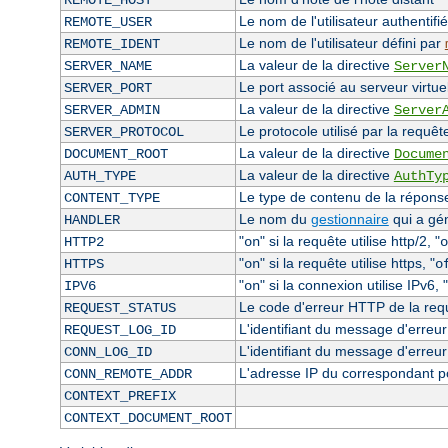
REMOTE_HOST
Le nom de l'utilisateur authentifié
REMOTE_USER
Le nom de l'utilisateur défini par
REMOTE_IDENT
La valeur de la directive
SERVER_NAME
Server
Le port associé au serveur virtuel
SERVER_PORT
La valeur de la directive
SERVER_ADMIN
Server
Le protocole utilisé par la requêt
SERVER_PROTOCOL
La valeur de la directive
DOCUMENT_ROOT
Docume
La valeur de la directive
AUTH_TYPE
AuthTy
Le type de contenu de la réponse 
CONTENT_TYPE
Le nom du
gestionnaire
qui a gé
HANDLER
"
" si la requête utilise http/2, "
HTTP2
on
o
"
" si la requête utilise https, "
HTTPS
on
o
"
" si la connexion utilise IPv6, "
IPV6
on
Le code d'erreur HTTP de la requê
REQUEST_STATUS
L'identifiant du message d'erreur 
REQUEST_LOG_ID
L'identifiant du message d'erreur
CONN_LOG_ID
L'adresse IP du correspondant p
CONN_REMOTE_ADDR
CONTEXT_PREFIX
CONTEXT_DOCUMENT_ROOT