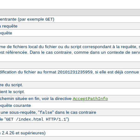
entrante (par exemple
)
GET
a requête
requête
 de fichiers local du fichier ou du script correspondant à la requête, s
st référencée. Dans le cas contraire, comme dans un contexte de serv
fication du fichier au format
, si elle est déjà conn
20101231235959
re du script.
nt le script.
hemin située en fin, voir la directive
AcceptPathInfo
equête courante
t une sous-requête, "
" dans le cas contraire
false
e "
")
GET /index.html HTTP/1.1
s 2.4.26 et supérieures)