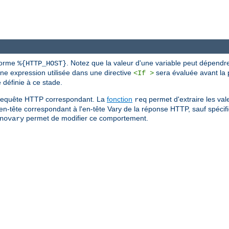
 forme
. Notez que la valeur d'une variable peut dépendr
%{HTTP_HOST}
une expression utilisée dans une directive
sera évaluée avant la p
<If >
définie à ce stade.
de requête HTTP correspondant. La
fonction
permet d'extraire les val
req
'en-tête correspondant à l'en-tête Vary de la réponse HTTP, sauf spécific
permet de modifier ce comportement.
novary