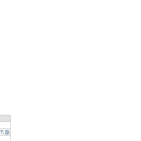
, [])