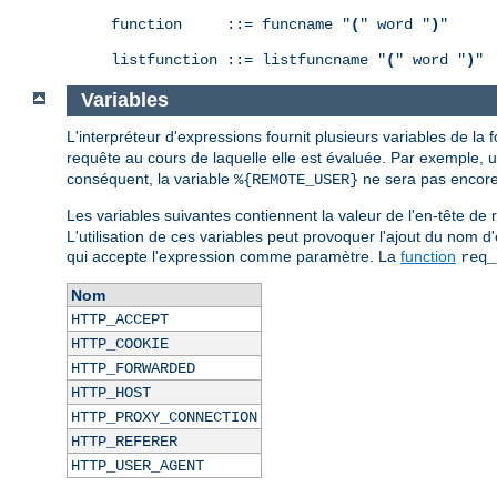
function     ::= funcname "
(
" word "
)
"

listfunction ::= listfuncname "
(
" word "
)
"
Variables
L'interpréteur d'expressions fournit plusieurs variables de la
requête au cours de laquelle elle est évaluée. Par exemple, 
conséquent, la variable
ne sera pas encore 
%{REMOTE_USER}
Les variables suivantes contiennent la valeur de l'en-tête 
L'utilisation de ces variables peut provoquer l'ajout du nom d
qui accepte l'expression comme paramètre. La
function
req_
Nom
HTTP_ACCEPT
HTTP_COOKIE
HTTP_FORWARDED
HTTP_HOST
HTTP_PROXY_CONNECTION
HTTP_REFERER
HTTP_USER_AGENT