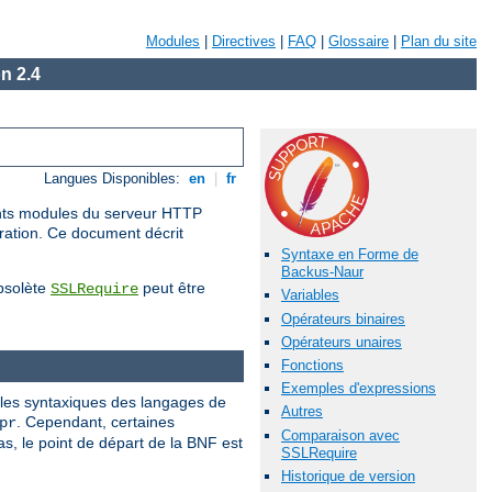
Modules
|
Directives
|
FAQ
|
Glossaire
|
Plan du site
n 2.4
Langues Disponibles:
en
|
fr
rents modules du serveur HTTP
uration. Ce document décrit
Syntaxe en Forme de
Backus-Naur
obsolète
peut être
SSLRequire
Variables
Opérateurs binaires
Opérateurs unaires
Fonctions
Exemples d'expressions
gles syntaxiques des langages de
Autres
. Cependant, certaines
pr
Comparaison avec
, le point de départ de la BNF est
SSLRequire
Historique de version