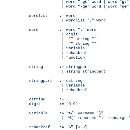
              | word "
-gt
" word | word "
gt
"
              | word "
-ge
" word | word "
ge
"
wordlist    ::= word

              | wordlist "
,
" word

word        ::= word "
.
" word

              | digit

              | "
'
" string "
'
"

              | "
"
" string "
"
"

              | variable

	      | rebackref

              | function

string      ::= stringpart

              | string stringpart

stringpart  ::= cstring

              | variable

	      | rebackref

cstring     ::= ...

digit       ::= [0-9]+

variable    ::= "
%{
" varname "
}
"

              | "
%{
" funcname "
:
" funcargs 
rebackref   ::= "
$
" [0-9]
