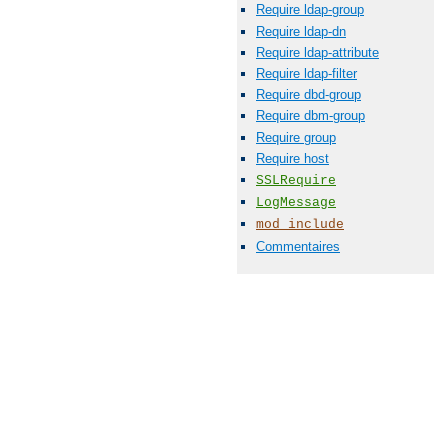
Require ldap-group
Require ldap-dn
Require ldap-attribute
Require ldap-filter
Require dbd-group
Require dbm-group
Require group
Require host
SSLRequire
LogMessage
mod_include
Commentaires