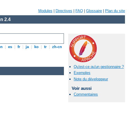
Modules
|
Directives
|
FAQ
|
Glossaire
|
Plan du site
n 2.4
en
|
es
|
fr
|
ja
|
ko
|
tr
|
zh-cn
Qu'est-ce qu'un gestionnaire ?
Exemples
Note du développeur
Voir aussi
Commentaires