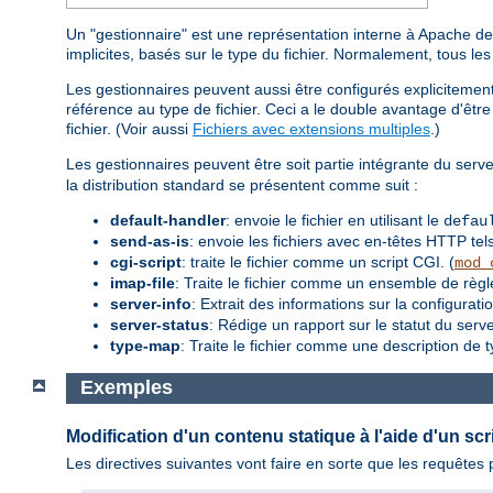
Un "gestionnaire" est une représentation interne à Apache de l
implicites, basés sur le type du fichier. Normalement, tous le
Les gestionnaires peuvent aussi être configurés explicitement,
référence au type de fichier. Ceci a le double avantage d'être 
fichier. (Voir aussi
Fichiers avec extensions multiples
.)
Les gestionnaires peuvent être soit partie intégrante du serve
la distribution standard se présentent comme suit :
default-handler
: envoie le fichier en utilisant le
defau
send-as-is
: envoie les fichiers avec en-têtes HTTP tels
cgi-script
: traite le fichier comme un script CGI. (
mod_
imap-file
: Traite le fichier comme un ensemble de règ
server-info
: Extrait des informations sur la configurati
server-status
: Rédige un rapport sur le statut du serve
type-map
: Traite le fichier comme une description de 
Exemples
Modification d'un contenu statique à l'aide d'un scr
Les directives suivantes vont faire en sorte que les requête