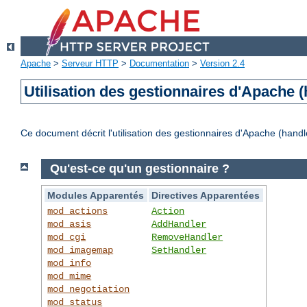
Apache
>
Serveur HTTP
>
Documentation
>
Version 2.4
Utilisation des gestionnaires d'Apache (
Ce document décrit l'utilisation des gestionnaires d'Apache (handl
Qu'est-ce qu'un gestionnaire ?
Modules Apparentés
Directives Apparentées
mod_actions
Action
mod_asis
AddHandler
mod_cgi
RemoveHandler
mod_imagemap
SetHandler
mod_info
mod_mime
mod_negotiation
mod_status