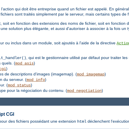
'action qui doit être entreprise quand un fichier est appelé. En général,
s fichiers sont traités simplement par le serveur, mais certains types de
 soit en fonction des extensions des noms de fichier, soit en fonction d
une solution plus élégante, et aussi d'autoriser à associer à la fois un
ur ou inclus dans un module, soit ajoutés à l'aide de la directive
Actio
, qui est le gestionnaire utilisé par défaut pour traiter le
lt_handler()
 quels. (
)
mod_asis
)
cgi
les de descriptions d'images (imagemap). (
)
mod_imagemap
on du serveur. (
)
mod_info
ur. (
)
mod_status
type pour la négociation du contenu. (
)
mod_negotiation
ipt CGI
s pour des fichiers possédant une extension
déclenchent l'exécutio
html