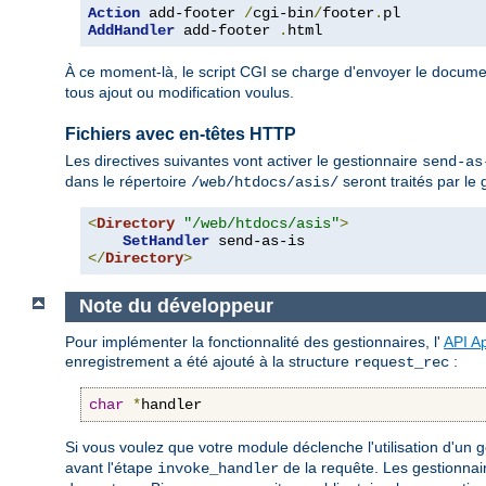
Action
 add-footer 
/
cgi-bin
/
footer
.
AddHandler
 add-footer 
.
html
À ce moment-là, le script CGI se charge d'envoyer le docume
tous ajout ou modification voulus.
Fichiers avec en-têtes HTTP
Les directives suivantes vont activer le gestionnaire
send-as
dans le répertoire
seront traités par le
/web/htdocs/asis/
<
Directory
"/web/htdocs/asis"
>
SetHandler
</
Directory
>
Note du développeur
Pour implémenter la fonctionnalité des gestionnaires, l'
API A
enregistrement a été ajouté à la structure
:
request_rec
char
*
handler
Si vous voulez que votre module déclenche l'utilisation d'un ges
avant l'étape
de la requête. Les gestionnai
invoke_handler