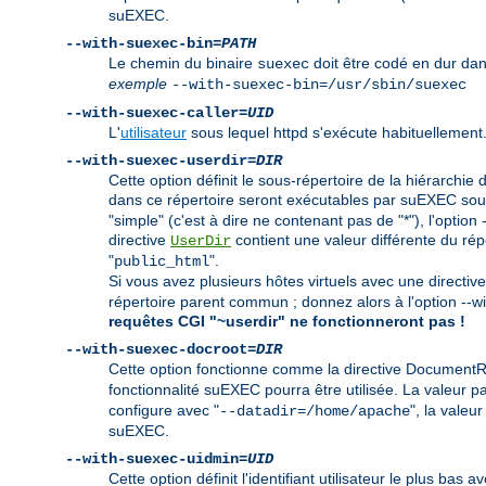
suEXEC.
--with-suexec-bin=
PATH
Le chemin du binaire
doit être codé en dur dan
suexec
exemple
--with-suexec-bin=/usr/sbin/suexec
--with-suexec-caller=
UID
L'
utilisateur
sous lequel httpd s'exécute habituellement.
--with-suexec-userdir=
DIR
Cette option définit le sous-répertoire de la hiérarchie 
dans ce répertoire seront exécutables par suEXEC sous l
"simple" (c'est à dire ne contenant pas de "*"), l'opti
directive
contient une valeur différente du réper
UserDir
"
".
public_html
Si vous avez plusieurs hôtes virtuels avec une directiv
répertoire parent commun ; donnez alors à l'option --
requêtes CGI "~userdir" ne fonctionneront pas !
--with-suexec-docroot=
DIR
Cette option fonctionne comme la directive DocumentRoo
fonctionnalité suEXEC pourra être utilisée. La valeur p
configure avec "
", la valeur
--datadir=/home/apache
suEXEC.
--with-suexec-uidmin=
UID
Cette option définit l'identifiant utilisateur le plus ba