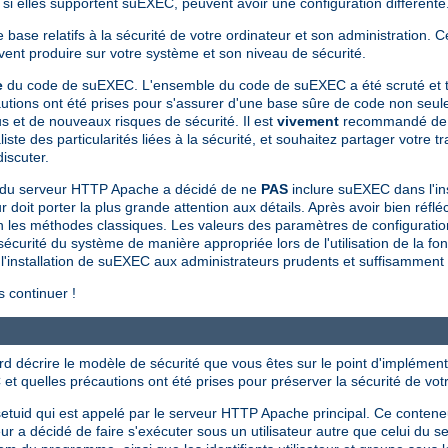
 elles supportent suEXEC, peuvent avoir une configuration différente
base relatifs à la sécurité de votre ordinateur et son administration. 
uvent produire sur votre système et son niveau de sécurité.
e
du code de suEXEC. L'ensemble du code de suEXEC a été scruté et te
utions ont été prises pour s'assurer d'une base sûre de code non seule
 et de nouveaux risques de sécurité. Il est
vivement
recommandé de n
des particularités liées à la sécurité, et souhaitez partager votre tra
iscuter.
 du serveur HTTP Apache a décidé de ne
PAS
inclure suEXEC dans l'in
oit porter la plus grande attention aux détails. Après avoir bien réfléc
lon les méthodes classiques. Les valeurs des paramètres de configurati
 sécurité du système de manière appropriée lors de l'utilisation de la fo
installation de suEXEC aux administrateurs prudents et suffisamment dét
 continuer !
ord décrire le modèle de sécurité que vous êtes sur le point d'implément
et quelles précautions ont été prises pour préserver la sécurité de vot
tuid qui est appelé par le serveur HTTP Apache principal. Ce conten
décidé de faire s'exécuter sous un utilisateur autre que celui du serv