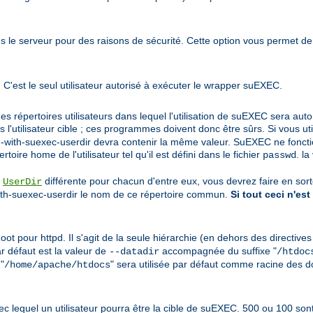
s le serveur pour des raisons de sécurité. Cette option vous permet de
 C'est le seul utilisateur autorisé à exécuter le wrapper suEXEC.
des répertoires utilisateurs dans lequel l'utilisation de suEXEC sera aut
'utilisateur cible ; ces programmes doivent donc être sûrs. Si vous uti
on --with-suexec-userdir devra contenir la même valeur. SuEXEC ne fonct
toire home de l'utilisateur tel qu'il est défini dans le fichier
. la
passwd
e
différente pour chacun d'entre eux, vous devrez faire en so
UserDir
with-suexec-userdir le nom de ce répertoire commun.
Si tout ceci n'est
t pour httpd. Il s'agit de la seule hiérarchie (en dehors des directive
ar défaut est la valeur de
accompagnée du suffixe "
--datadir
/htdoc
 "
" sera utilisée par défaut comme racine des 
/home/apache/htdocs
s avec lequel un utilisateur pourra être la cible de suEXEC. 500 ou 100 so