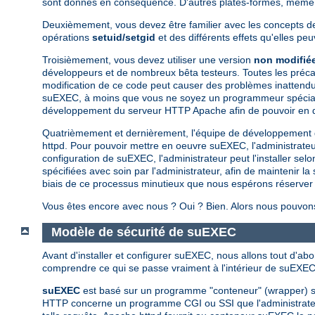
sont donnés en conséquence. D'autres plates-formes, même si
Deuxièmement, vous devez être familier avec les concepts de 
opérations
setuid/setgid
et des différents effets qu'elles pe
Troisièmement, vous devez utiliser une version
non modifié
développeurs et de nombreux bêta testeurs. Toutes les préca
modification de ce code peut causer des problèmes inattendus
suEXEC, à moins que vous ne soyez un programmeur spécialiste 
développement du serveur HTTP Apache afin de pouvoir en d
Quatrièmement et dernièrement, l'équipe de développement
httpd. Pour pouvoir mettre en oeuvre suEXEC, l'administrateur d
configuration de suEXEC, l'administrateur peut l'installer se
spécifiées avec soin par l'administrateur, afin de maintenir la
biais de ce processus minutieux que nous espérons réserver l'
Vous êtes encore avec nous ? Oui ? Bien. Alors nous pouvons
Modèle de sécurité de suEXEC
Avant d'installer et configurer suEXEC, nous allons tout d'ab
comprendre ce qui se passe vraiment à l'intérieur de suEXEC 
suEXEC
est basé sur un programme "conteneur" (wrapper) se
HTTP concerne un programme CGI ou SSI que l'administrateur a 