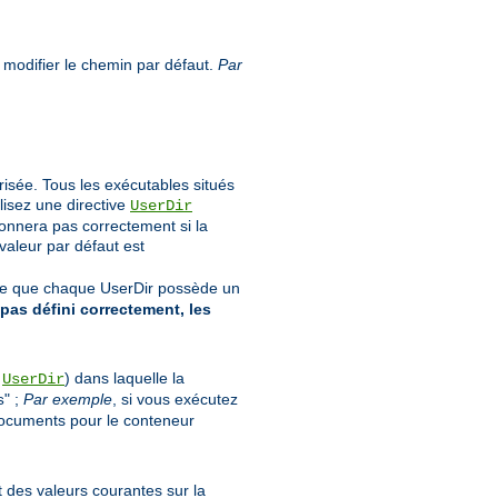
 modifier le chemin par défaut.
Par
orisée. Tous les exécutables situés
lisez une directive
UserDir
ionnera pas correctement si la
 valeur par défaut est
rte que chaque UserDir possède un
 pas défini correctement, les
s
) dans laquelle la
UserDir
" ;
Par exemple
, si vous exécutez
s
documents pour le conteneur
nt des valeurs courantes sur la