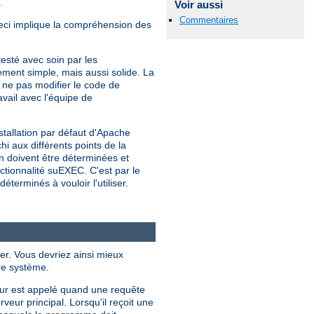
.
Voir aussi
Commentaires
Ceci implique la compréhension des
sté avec soin par les
ment simple, mais aussi solide. La
e pas modifier le code de
vail avec l'équipe de
stallation par défaut d'Apache
hi aux différents points de la
on doivent être déterminées et
nctionnalité suEXEC. C'est par le
erminés à vouloir l'utiliser.
er. Vous devriez ainsi mieux
re système.
eur est appelé quand une requête
eur principal. Lorsqu'il reçoit une