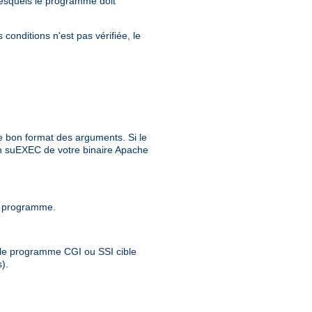
 lesquels le programme doit
conditions n'est pas vérifiée, le
e bon format des arguments. Si le
ion suEXEC de votre binaire Apache
 ce programme.
 ; le programme CGI ou SSI cible
).