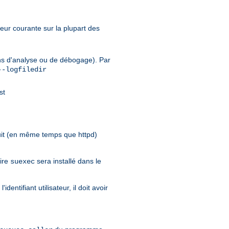
leur courante sur la plupart des
fins d'analyse ou de débogage). Par
--logfiledir
st
it (en même temps que httpd)
aire
sera installé dans le
suexec
entifiant utilisateur, il doit avoir