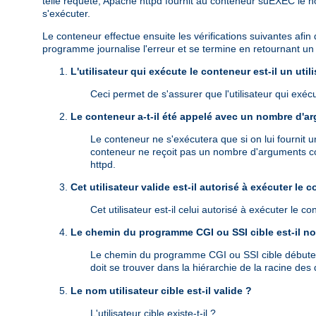
telle requête, Apache httpd fournit au conteneur suEXEC le n
s'exécuter.
Le conteneur effectue ensuite les vérifications suivantes afin 
programme journalise l'erreur et se termine en retournant un c
L'utilisateur qui exécute le conteneur est-il un uti
Ceci permet de s'assurer que l'utilisateur qui exé
Le conteneur a-t-il été appelé avec un nombre d'a
Le conteneur ne s'exécutera que si on lui fournit
conteneur ne reçoit pas un nombre d'arguments cor
httpd.
Cet utilisateur valide est-il autorisé à exécuter le 
Cet utilisateur est-il celui autorisé à exécuter le 
Le chemin du programme CGI ou SSI cible est-il no
Le chemin du programme CGI ou SSI cible débute-t-il
doit se trouver dans la hiérarchie de la racine d
Le nom utilisateur cible est-il valide ?
L'utilisateur cible existe-t-il ?