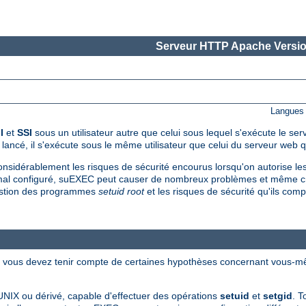
Serveur HTTP Apache Versio
Langues 
I
et
SSI
sous un utilisateur autre que celui sous lequel s'exécute le se
é, il s'exécute sous le même utilisateur que celui du serveur web qui
onsidérablement les risques de sécurité encourus lorsqu'on autorise les 
al configuré, suEXEC peut causer de nombreux problèmes et même crée
 gestion des programmes
setuid root
et les risques de sécurité qu'ils c
t, vous devez tenir compte de certaines hypothèses concernant vous-m
UNIX ou dérivé, capable d'effectuer des opérations
setuid
et
setgid
. 