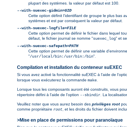
plupart des systèmes. la valeur par défaut est 100.
--with-suexec-gidmin=
GID
Cette option définit l'identifiant de groupe le plus bas
systèmes et est par conséquent la valeur par défaut.
--with-suexec-logfile=
FILE
Cette option permet de définir le fichier dans lequel t
défaut, le fichier journal se nomme "
" et s
suexec_log
--with-suexec-safepath=
PATH
Cette option permet de définir une variable d'environ
"
".
/usr/local/bin:/usr/bin:/bin
Compilation et installation du conteneur suEXEC
Si vous avez activé la fonctionnalité suEXEC à l'aide de l'opt
lorsque vous exécuterez la commande
.
make
Lorsque tous les composants auront été construits, vous p
répertoire défini à l'aide de l'option
. La localisati
--sbindir
Veuillez noter que vous aurez besoin des
privilèges root
pour
comme propriétaire
, et les droits du fichier doivent incl
root
>Mise en place de permissions pour paranoïaque