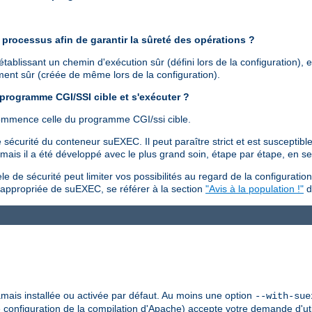
processus afin de garantir la sûreté des opérations ?
ablissant un chemin d'exécution sûr (défini lors de la configuration), 
ement sûr (créée de même lors de la configuration).
 programme CGI/SSI cible et s'exécuter ?
commence celle du programme CGI/ssi cible.
sécurité du conteneur suEXEC. Il peut paraître strict et est susceptible
is il a été développé avec le plus grand soin, étape par étape, en se f
 de sécurité peut limiter vos possibilités au regard de la configuration
n appropriée de suEXEC, se référer à la section
"Avis à la population !"
d
jamais installée ou activée par défaut. Au moins une option
--with-sue
e configuration de la compilation d'Apache) accepte votre demande d'util