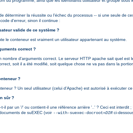
om du programme, ainsi que les identifiants utilisateur et groupe sous
de déterminer la réussite ou l'échec du processus -- si une seule de ces 
ode d'erreur, sinon il continue :
lisateur valide de ce système ?
cute le conteneur est vraiment un utilisateur appartenant au système.
rguments correct ?
 un nombre d'arguments correct. Le serveur HTTP apache sait quel est l
rect, soit il a été modifié, soit quelque chose ne va pas dans la port
conteneur ?
conteneur ? Un seul utilisateur (celui d'Apache) est autorisé à exécuter
n sûr ?
 par un '/' ou contient-il une référence arrière '..' ? Ceci est interdit
es documents de suEXEC (voir
ci-dessous
--with-suexec-docroot=
DIR