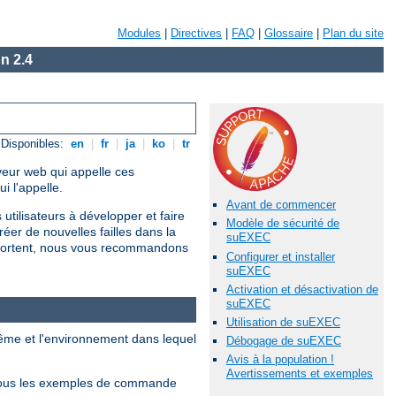
Modules
|
Directives
|
FAQ
|
Glossaire
|
Plan du site
n 2.4
Disponibles:
en
|
fr
|
ja
|
ko
|
tr
rveur web qui appelle ces
 l'appelle.
Avant de commencer
utilisateurs à développer et faire
Modèle de sécurité de
r de nouvelles failles dans la
suEXEC
omportent, nous vous recommandons
Configurer et installer
suEXEC
Activation et désactivation de
suEXEC
Utilisation de suEXEC
ême et l'environnement dans lequel
Débogage de suEXEC
Avis à la population !
Avertissements et exemples
Tous les exemples de commande