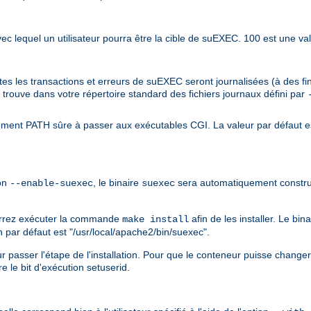
 avec lequel un utilisateur pourra être la cible de suEXEC. 100 est une va
outes les transactions et erreurs de suEXEC seront journalisées (à des 
e trouve dans votre répertoire standard des fichiers journaux défini par
nement PATH sûre à passer aux exécutables CGI. La valeur par défaut e
ion
, le binaire
sera automatiquement constru
--enable-suexec
suexec
ourrez exécuter la commande
afin de les installer. Le bin
make install
on par défaut est "/usr/local/apache2/bin/suexec".
 passer l'étape de l'installation. Pour que le conteneur puisse changer l'id
ure le bit d'exécution setuserid.