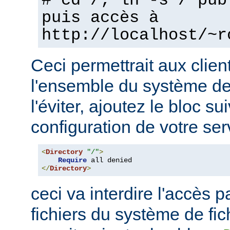
# cd /; ln -s / pub
puis accès à
http://localhost/~r
Ceci permettrait aux clien
l'ensemble du système de 
l'éviter, ajoutez le bloc su
configuration de votre ser
<
Directory
"/"
>
Require
</
Directory
>
ceci va interdire l'accès p
fichiers du système de fi