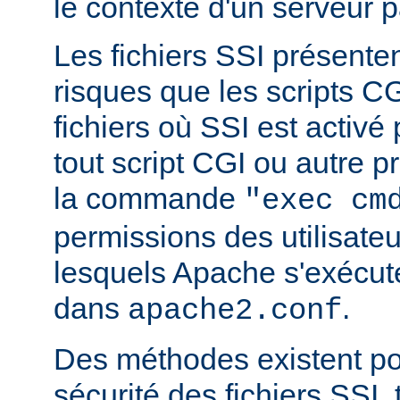
le contexte d'un serveur p
Les fichiers SSI présent
risques que les scripts C
fichiers où SSI est activé
tout script CGI ou autre 
la commande
"exec cm
permissions des utilisate
lesquels Apache s'exécut
dans
.
apache2.conf
Des méthodes existent po
sécurité des fichiers SSI, t