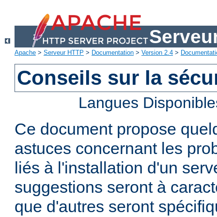
Serveu
Apache
>
Serveur HTTP
>
Documentation
>
Version 2.4
>
Documentati
Conseils sur la sécur
Langues Disponible
Ce document propose quelq
astuces concernant les pro
liés à l'installation d'un se
suggestions seront à caract
que d'autres seront spécifi