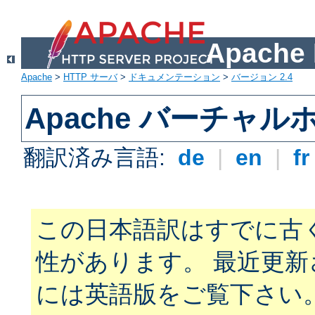
Apach
Apache
>
HTTP サーバ
>
ドキュメンテーション
>
バージョン 2.4
Apache バーチャ
翻訳済み言語:
de
|
en
|
f
この日本語訳はすでに古
性があります。 最近更
には英語版をご覧下さい