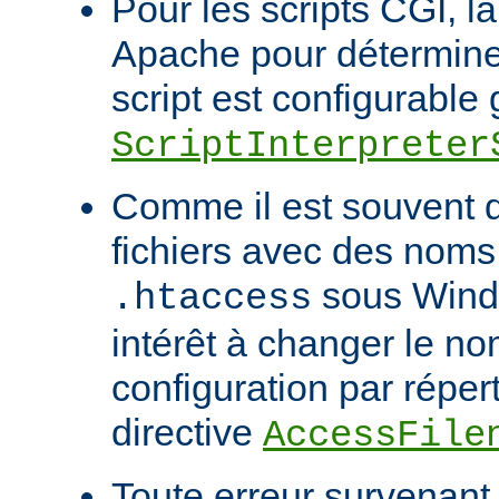
Pour les scripts CGI, l
Apache pour déterminer
script est configurable 
ScriptInterpreter
Comme il est souvent di
fichiers avec des noms
sous Windo
.htaccess
intérêt à changer le no
configuration par répert
directive
AccessFile
Toute erreur survenant