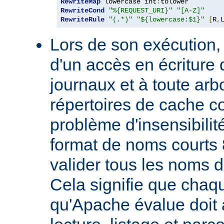
RewriteMap
 lowercase int
:
RewriteCond
"%{REQUEST_URI}"
"[A-Z]"
RewriteRule
"(.*)"
"${lowercase:$1}"
[
R
,
Lors de son exécution,
d'un accès en écriture 
journaux et à toute ar
répertoires de cache co
problème d'insensibilit
format de noms courts 
valider tous les noms 
Cela signifie que chaqu
qu'Apache évalue doit a