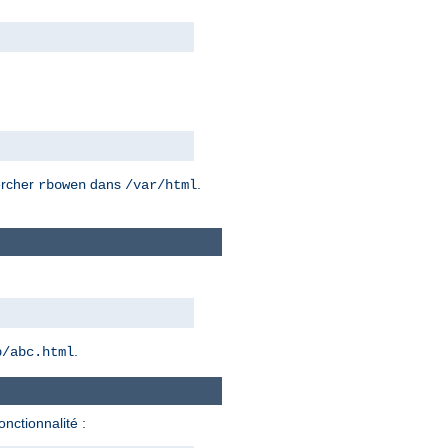
hercher
dans
.
rbowen
/var/html
.
b/abc.html
onctionnalité :