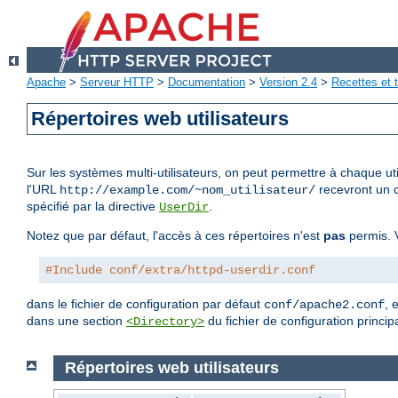
Apache
>
Serveur HTTP
>
Documentation
>
Version 2.4
>
Recettes et t
Répertoires web utilisateurs
Sur les systèmes multi-utilisateurs, on peut permettre à chaque uti
l'URL
recevront un c
http://example.com/~nom_utilisateur/
spécifié par la directive
.
UserDir
Notez que par défaut, l'accès à ces répertoires n'est
pas
permis. V
#Include conf/extra/httpd-userdir.conf
dans le fichier de configuration par défaut
, 
conf/apache2.conf
dans une section
du fichier de configuration principa
<Directory>
Répertoires web utilisateurs