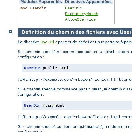
Modules Apparentés
Directives Apparentées
mod_userdir
UserDir
DirectoryMatch
AllowOverride
Définition du chemin des fichiers avec User
La directive
permet de spécifier un répertoire à parti
UserDir
Si le chemin spécifié ne commence pas par un slash, il sera i
configuration :
UserDir
 public_html
l'URL
corre
http://example.com/~rbowen/fichier.html
Si le chemin spécifié commence par un slash, le chemin du fich
configuration :
UserDir
/
var
/
html
l'URL
corre
http://example.com/~rbowen/fichier.html
Si le chemin spécifié contient un astérisque (*), ce dernier s
configuration :