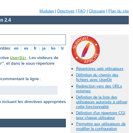
Modules
|
Directives
|
FAQ
|
Glossaire
|
Plan du site
n 2.4
nibles:
en
|
es
|
fr
|
ja
|
ko
|
tr
ective
. Les visiteurs de
UserDir
", et dans le sous-répertoire
r
Répertoires web utilisateurs
Définition du chemin des
commentant la ligne :
fichiers avec UserDir
Redirection vers des URLs
externes
Définition de la liste des
 incluant les directives appropriées
utilisateurs autorisés à utiliser
cette fonctionnalité
Définition d'un répertoire CGI
pour chaque utilisateur
Permettre aux utilisateurs de
modifier la configuration