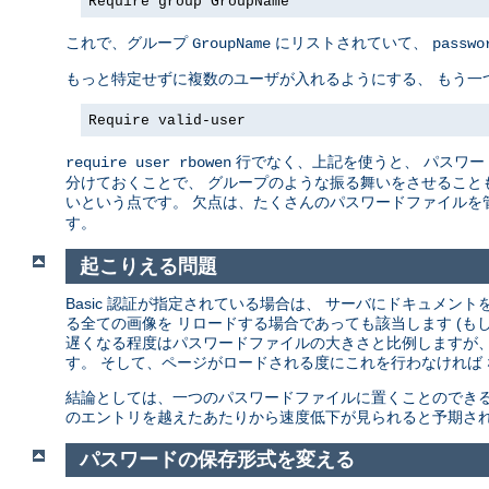
Require group GroupName
これで、グループ
にリストされていて、
GroupName
passwo
もっと特定せずに複数のユーザが入れるようにする、 もう一
Require valid-user
行でなく、上記を使うと、 パスワー
require user rbowen
分けておくことで、 グループのような振る舞いをさせることも
いという点です。 欠点は、たくさんのパスワードファイルを
す。
起こりえる問題
Basic 認証が指定されている場合は、 サーバにドキュメ
る全ての画像を リロードする場合であっても該当します (も
遅くなる程度はパスワードファイルの大きさと比例しますが、
す。 そして、ページがロードされる度にこれを行わなければ
結論としては、一つのパスワードファイルに置くことのできる
のエントリを越えたあたりから速度低下が見られると予期され
パスワードの保存形式を変える