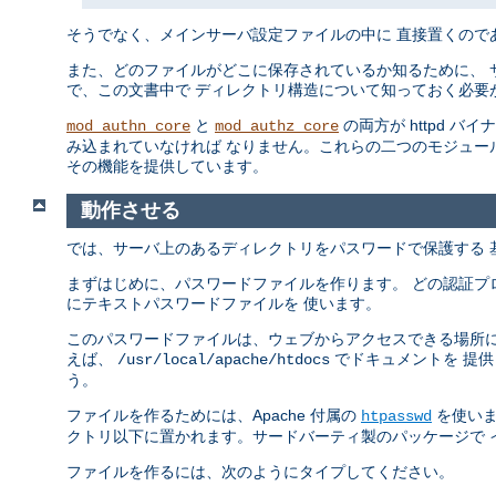
そうでなく、メインサーバ設定ファイルの中に 直接置くので
また、どのファイルがどこに保存されているか知るために、 
で、この文書中で ディレクトリ構造について知っておく必要
と
の両方が httpd バ
mod_authn_core
mod_authz_core
み込まれていなければ なりません。これらの二つのモジュー
その機能を提供しています。
動作させる
では、サーバ上のあるディレクトリをパスワードで保護する 
まずはじめに、パスワードファイルを作ります。 どの認証プ
にテキストパスワードファイルを 使います。
このパスワードファイルは、ウェブからアクセスできる場所に
えば、
でドキュメントを 提
/usr/local/apache/htdocs
う。
ファイルを作るためには、Apache 付属の
を使いま
htpasswd
クトリ以下に置かれます。サードバーティ製のパッケージで 
ファイルを作るには、次のようにタイプしてください。