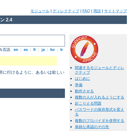
モジュール
|
ディレクティブ
|
FAQ
|
用語
|
サイトマップ
 2.4
み言語:
en
|
es
|
fr
|
ja
|
ko
|
tr
関連するモジュールとディレ
場所に行けるように、あるいは欲しい
クティブ
はじめに
準備
動作させる
複数の人が入れるようにする
起こりえる問題
パスワードの保存形式を変え
る
複数のプロバイダを使用する
単純な承認のその先