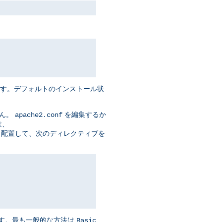
ます。デフォルトのインストール状
せん。
を編集するか
apache2.conf
は、
t> セクションに 配置して、次のディレクティブを
ます。最も一般的な方法は
Basic