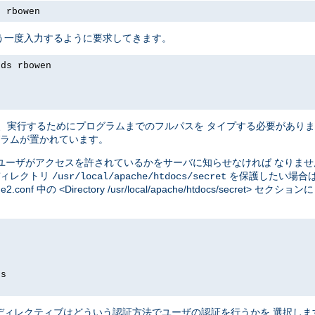
s rbowen
う一度入力するように要求してきます。
rds rbowen
、実行するためにプログラムまでのフルパスを タイプする必要があり
ラムが置かれています。
ユーザがアクセスを許されているかをサーバに知らせなければ なりま
ディレクトリ
を保護したい場合
/usr/local/apache/htdocs/secret
e2.conf 中の <Directory /usr/local/apache/htdocs/secre
ds
ディレクティブはどういう認証方法でユーザの認証を行うかを 選択し