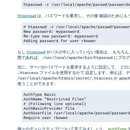
htpasswd -c /usr/local/apache/passwd/password
は、パスワードを要求し、その後 確認のためにも
htpasswd
# htpasswd -c /usr/local/apache/passwd/passwo
New password: mypassword
Re-type new password: mypassword
Adding password for user rbowen
もし
がパスの中に入っていない場合は、 もちろん
htpasswd
態であれば、
にプログ
/usr/local/apache/bin/htpasswd
次に、サーバがパスワードを要求するように設定して、 どの
ファイルを使用するかで 設定します。例えば、
.htaccess
か apach
/usr/local/apache/htdocs/secret/.htaccess
使うことができます。
AuthType Basic
AuthName "Restricted Files"
# (Following line optional)
AuthBasicProvider file
AuthUserFile /usr/local/apache/passwd/passwor
Require user rbowen
個々のディレクティブについて見てみましょう。
AuthType