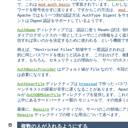
で、これは
で実装されています。しかしなが
mod_auth_basic
ワードを暗号化せずに送ります。ですからこの方法は、
mod_
Apache ではもう一つ別の認証方法:
をサ
AuthType Digest
ントは Digest 認証をサポートしているようです。
ディレクティブでは、認証に使う
Realm
(訳注: 
AuthName
ダイアログボックスの 一部としてユーザにこの情報をよく提
信すれば良いのかを決定するために使われる、という機能で
例えば、
領域中で 一度認証されれば
"Restricted Files"
的に同じパスワードを使おうと試みます。 このおかげで、複数
ます。もちろん、セキュリティ上の理由から、 サーバのホス
はデフォルト値が
なので、今回
AuthBasicProvider
file
は必要になります。
ディレクティブは
で作った パス
AuthUserFile
htpasswd
ーンテキストの探索が非常に遅くなることがあります。 Apa
ルが
ディレクティブを提供します。これ
AuthDBMUserFile
ス
中にあるサードパーティー製の モジュールで、その他多く
最後に、
ディレクティブが、サーバのこの領域にアク
Require
ディレクティブの様々な用法について述べます。
Require
複数の人が入れるようにする