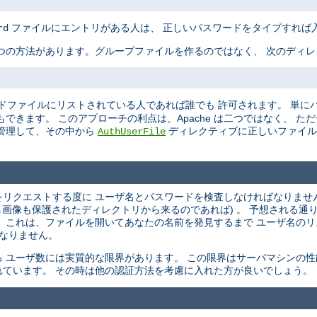
ファイルにエントリがある人は、 正しいパスワードをタイプすれば
rd
つの方法があります。グループファイルを作るのではなく、 次のディ
ドファイルにリストされている人であれば誰でも 許可されます。 単に
できます。 このアプローチの利点は、Apache は二つではなく、 た
管理して、その中から
ディレクティブに正しいファイル
AuthUserFile
ントをリクエストする度に ユーザ名とパスワードを検査しなければなりませ
し画像も保護されたディレクトリから来るのであれば) 。 予想される通
 これは、ファイルを開いてあなたの名前を発見するまで ユーザ名の
 なりません。
 ユーザ数には実質的な限界があります。 この限界はサーバマシンの性
ています。 その時は他の認証方法を考慮に入れた方が良いでしょう。