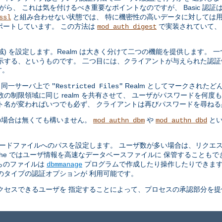
ら、 これは気を付けるべき重要なポイントなのですが、 Basic 認証
と組み合わせない状態では、 特に機密性の高いデータに対しては用
ssl
ポートしています。 この方法は
で実装されていて、
mod_auth_digest
領域) を設定します。Realm は大きく分けて二つの機能を提供します。
示する、というものです。 二つ目には、クライアントが与えられた認証
す。
、同一サーバ上で
Realm としてマークされた
"Restricted Files"
の制限領域に同じ realm を共有させて、 ユーザがパスワードを何度
ト名が変わればいつでも必ず、 クライアントは再びパスワードを尋ね
の場合は無くても構いません。
や
とい
mod_authn_dbm
mod_authn_dbd
ワードファイルへのパスを設定します。 ユーザ数が多い場合は、リクエス
che ではユーザ情報を高速なデータベースファイルに 保管することも
らのファイルは
プログラムで作成したり操作したりできま
dbmmanage
のタイプの認証オプションが 利用可能です。
セスできるユーザを 指定することによって、プロセスの承認部分を提