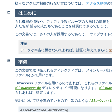
様々なアクセス制御の行ない方については、
アクセス制御
の
はじめに
もし機密の情報や、ごくごく少数グループの人向けの情報を 
人たちが 望みの人たちであることを確実にできるでしょう。
この文書では、多くの人が採用するであろう、 ウェブサイト
注意
データが本当に機密なのであれば、認証に加えてさらに
m
準備
この文書で取り扱われるディレクティブは、 メインサーバ設定
ファイル) かで用います。
ファイルを用いるのであれば、 これらのファイ
.htaccess
ディレクティブで可能になります。
AllowOverride
AllowO
もしあれば、指定します。
認証について話を進めているので、次のような
AllowOverri
AllowOverride AuthConfig